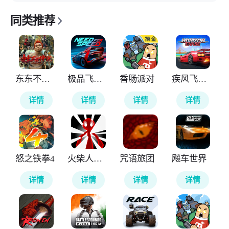
同类推荐
东东不死传说
极品飞车无极限
香肠派对
疾风飞车世界
详情
详情
详情
详情
怒之铁拳4
火柴人计划重生
咒语旅团
飚车世界
详情
详情
详情
详情