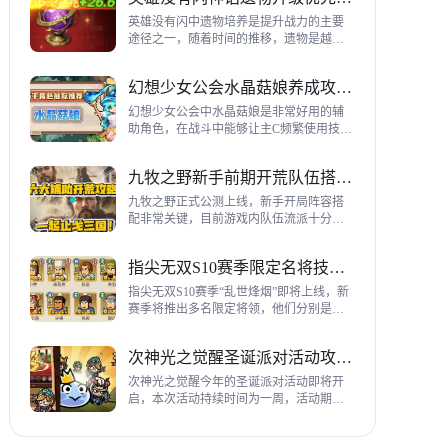
到三代打熊英雄选择建议，各位参考一
下。
英雄没有闪中遗物培养是提升战力的主要
途径之一，随着时间的推移，遗物是越来
越多，神话遗物也越来越多，平民手上也
有不少，哪些遗物推荐养成呢？这里带来
幻想少女公会水晶菇娘养成攻略详解
神话遗物升级优先级建议。
幻想少女公会中水晶菇娘是非常好用的辅
助角色，在战斗中能够让主C频繁使用技
能，适合不同类型的输出角色，推荐玩家
们进行重点培养，这里带来会水晶菇娘养
九牧之野新手前期开荒队伍搭配指南
成全方位指南，大家来看看吧。
九牧之野正式公测上线，新手开局阵容搭
配非常关键，目前游戏内队伍流派十分丰
富，开荒其主要围绕辅助武将来进行搭
配，那么具体如何配队呢？这里带来新手
指尖无双S10赛季限定名将技能一览
前期开荒阵容搭配详细攻略。
指尖无双S10赛季“乱世烽烟”即将上线，新
赛季将推出多名限定将领，他们分别是：
关银屏、机·邓艾、猛·徐晃、吕玲绮，这里
带来所有武将技能爆料，小伙伴们提前来
次神光之觉醒圣诞派对活动攻略指南
了解一下吧。
次神光之觉醒今年的圣诞派对活动即将开
启，本次活动持续时间为一周，活动期间
玩家喂养圣诞彩蛋能够获得圣诞装饰，用
来提升活动等级领取对应奖励，下面为大