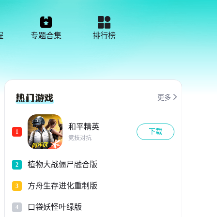
程
专题合集
排行榜

更多
和平精英
下载
1
竞技对抗
植物大战僵尸融合版
2
方舟生存进化重制版
3
口袋妖怪叶绿版
4