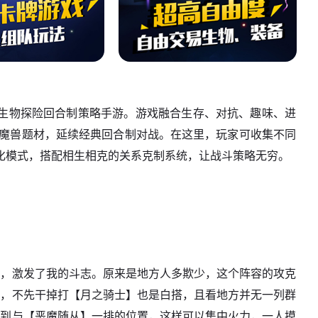
生物探险回合制策略手游。游戏融合生存、对抗、趣味、进
类魔兽题材，延续经典回合制对战。在这里，玩家可收集不同
化模式，搭配相生相克的关系克制系统，让战斗策略无穷。
过，激发了我的斗志。原来是地方人多欺少，这个阵容的攻克
生，不先干掉打【月之骑士】也是白搭，且看地方并无一列群
调到与【恶魔随从】一排的位置，这样可以集中火力，一人摸