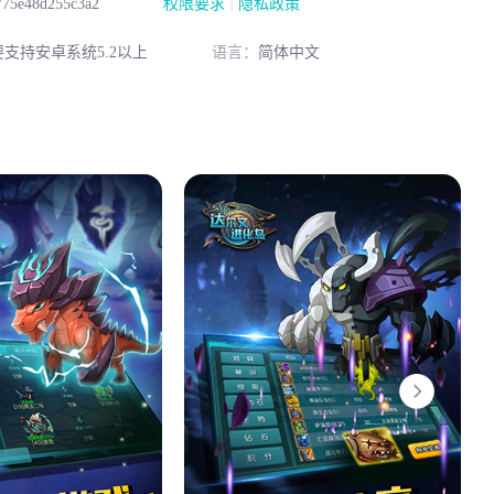
|
775e48d255c3a2
权限要求
隐私政策
要支持安卓系统5.2以上
语言：
简体中文