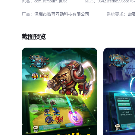
包名：
com.sumourn.jh.uc
MD5：
96421fefbd996ccd76
厂商：
深圳市微蓝互动科技有限公司
系统要求：
需
截图预览