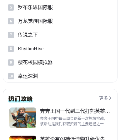
罗布乐思国际服
5
万龙觉醒国际服
6
传说之下
7
RhythmHive
8
樱花校园模拟器
9
幸运深渊
10
更多

奔奔王国一代到三代打熊英雄推荐
奔奔王国中每两周会刷新一次熊坑挑战，
该活动是我们获取资源的主要途径之一，
并且上次更新之后还增加了打熊的奖励，
哪些英雄适合平民打熊呢？这里带来一代
英雄没有闪神话遗物升级优先级指南