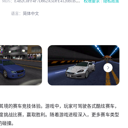
|
MD5：
E4B2C0FF4F7D862A5DFE4120B1B1ADE4
权限要求
隐私政策
语言：
简体中文
其境的赛车竞技体验。游戏中，玩家可驾驶各式酷炫赛车，
度挑战比赛，赢取胜利。随着游戏进程深入，更多赛车类型
的碰撞。