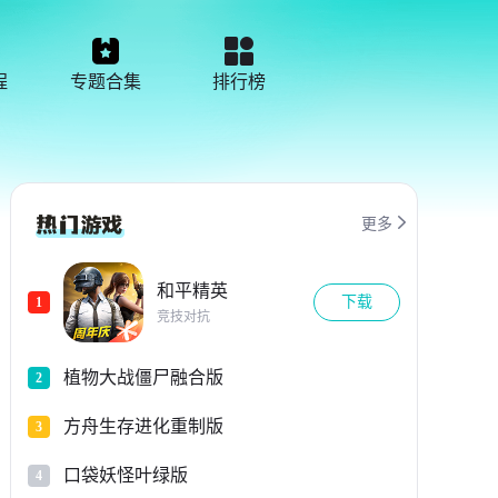
程
专题合集
排行榜

更多
和平精英
下载
1
竞技对抗
植物大战僵尸融合版
2
方舟生存进化重制版
3
口袋妖怪叶绿版
4