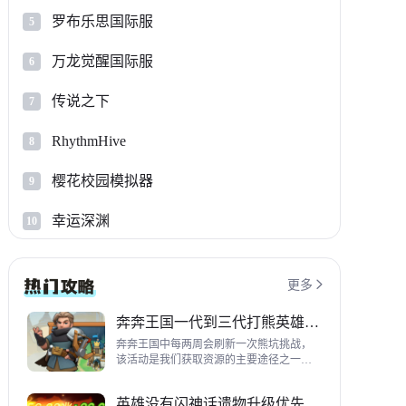
罗布乐思国际服
5
万龙觉醒国际服
6
传说之下
7
RhythmHive
8
樱花校园模拟器
9
幸运深渊
10
更多

奔奔王国一代到三代打熊英雄推荐
奔奔王国中每两周会刷新一次熊坑挑战，
该活动是我们获取资源的主要途径之一，
并且上次更新之后还增加了打熊的奖励，
哪些英雄适合平民打熊呢？这里带来一代
英雄没有闪神话遗物升级优先级指南