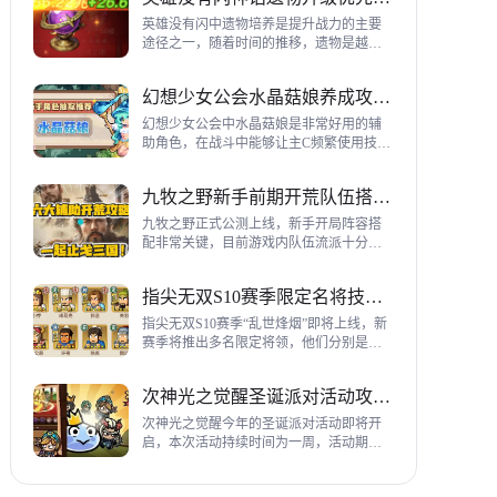
到三代打熊英雄选择建议，各位参考一
下。
英雄没有闪中遗物培养是提升战力的主要
途径之一，随着时间的推移，遗物是越来
越多，神话遗物也越来越多，平民手上也
有不少，哪些遗物推荐养成呢？这里带来
幻想少女公会水晶菇娘养成攻略详解
神话遗物升级优先级建议。
幻想少女公会中水晶菇娘是非常好用的辅
助角色，在战斗中能够让主C频繁使用技
能，适合不同类型的输出角色，推荐玩家
们进行重点培养，这里带来会水晶菇娘养
九牧之野新手前期开荒队伍搭配指南
成全方位指南，大家来看看吧。
九牧之野正式公测上线，新手开局阵容搭
配非常关键，目前游戏内队伍流派十分丰
富，开荒其主要围绕辅助武将来进行搭
配，那么具体如何配队呢？这里带来新手
指尖无双S10赛季限定名将技能一览
前期开荒阵容搭配详细攻略。
指尖无双S10赛季“乱世烽烟”即将上线，新
赛季将推出多名限定将领，他们分别是：
关银屏、机·邓艾、猛·徐晃、吕玲绮，这里
带来所有武将技能爆料，小伙伴们提前来
次神光之觉醒圣诞派对活动攻略指南
了解一下吧。
次神光之觉醒今年的圣诞派对活动即将开
启，本次活动持续时间为一周，活动期间
玩家喂养圣诞彩蛋能够获得圣诞装饰，用
来提升活动等级领取对应奖励，下面为大