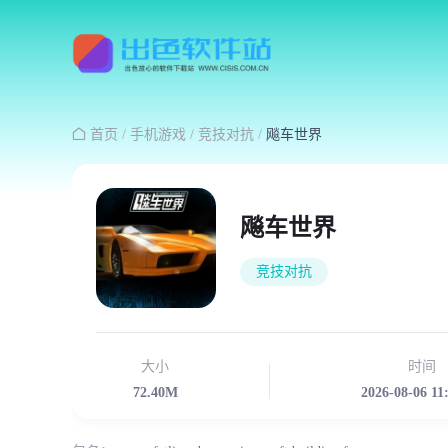

首页
/
手机游戏
/
竞技对抗
/
飚车世界
飚车世界
竞技对抗
大小
时间
72.40M
2026-08-06 11