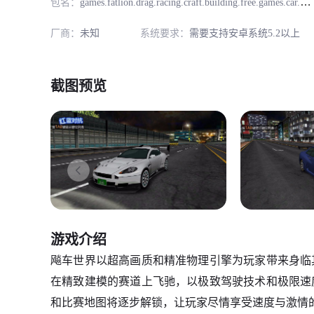
包名：
games.fatlion.drag.racing.craft.building.free.games.car.city.driving
厂商：
未知
系统要求：
需要支持安卓系统5.2以上
截图预览
游戏介绍
飚车世界以超高画质和精准物理引擎为玩家带来身临
在精致建模的赛道上飞驰，以极致驾驶技术和极限速
和比赛地图将逐步解锁，让玩家尽情享受速度与激情