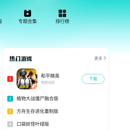
程
专题合集
排行榜

更多
和平精英
下载
1
竞技对抗
植物大战僵尸融合版
2
方舟生存进化重制版
3
口袋妖怪叶绿版
4