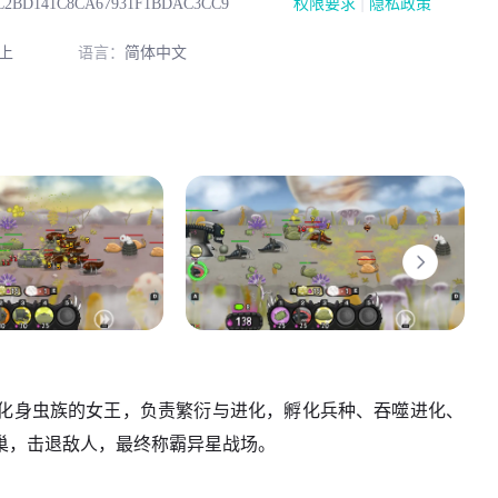
|
C2BD141C8CA67931F1BDAC3CC9
权限要求
隐私政策
上
语言：
简体中文
化身虫族的女王，负责繁衍与进化，孵化兵种、吞噬进化、
巢，击退敌人，最终称霸异星战场。