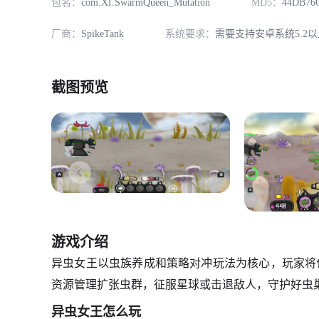
包名：
com.XI.SwarmQueen_Mutation
MD5：
44DB76
厂商：
SpikeTank
系统要求：
需要支持安卓系统5.2以
截图预览
游戏介绍
异虫女王以虫族养成和策略对冲玩法为核心，玩家将
资源管理扩张虫群，征服星球或击退敌人，守护好虫
异虫女王怎么玩