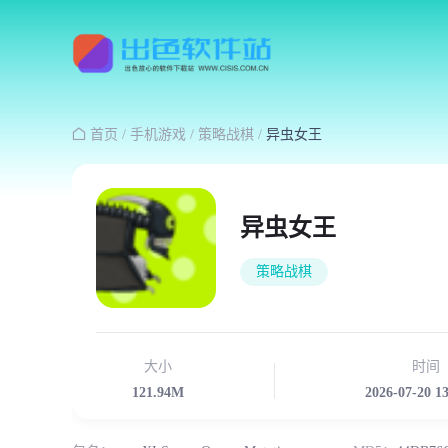

首页
/
手机游戏
/
策略战棋
/
异虫女王
异虫女王
策略战棋
大小
时间
121.94M
2026-07-20 1