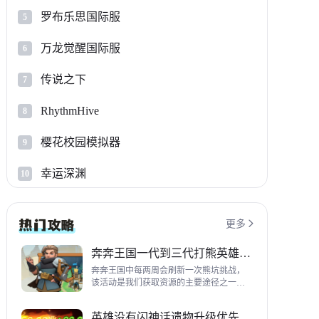
罗布乐思国际服
5
万龙觉醒国际服
6
传说之下
7
RhythmHive
8
樱花校园模拟器
9
幸运深渊
10
更多

奔奔王国一代到三代打熊英雄推荐
奔奔王国中每两周会刷新一次熊坑挑战，
该活动是我们获取资源的主要途径之一，
并且上次更新之后还增加了打熊的奖励，
哪些英雄适合平民打熊呢？这里带来一代
英雄没有闪神话遗物升级优先级指南