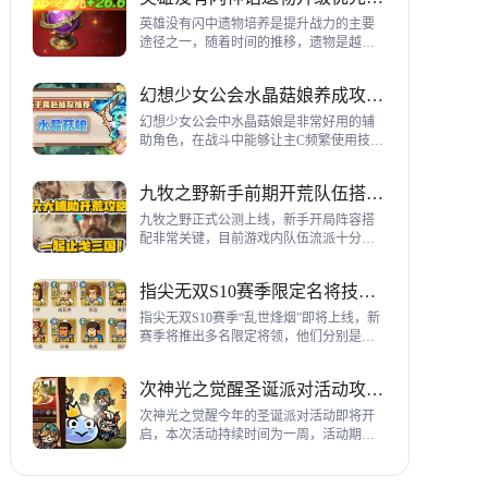
到三代打熊英雄选择建议，各位参考一
下。
英雄没有闪中遗物培养是提升战力的主要
途径之一，随着时间的推移，遗物是越来
越多，神话遗物也越来越多，平民手上也
有不少，哪些遗物推荐养成呢？这里带来
幻想少女公会水晶菇娘养成攻略详解
神话遗物升级优先级建议。
幻想少女公会中水晶菇娘是非常好用的辅
助角色，在战斗中能够让主C频繁使用技
能，适合不同类型的输出角色，推荐玩家
们进行重点培养，这里带来会水晶菇娘养
九牧之野新手前期开荒队伍搭配指南
成全方位指南，大家来看看吧。
九牧之野正式公测上线，新手开局阵容搭
配非常关键，目前游戏内队伍流派十分丰
富，开荒其主要围绕辅助武将来进行搭
配，那么具体如何配队呢？这里带来新手
指尖无双S10赛季限定名将技能一览
前期开荒阵容搭配详细攻略。
指尖无双S10赛季“乱世烽烟”即将上线，新
赛季将推出多名限定将领，他们分别是：
关银屏、机·邓艾、猛·徐晃、吕玲绮，这里
带来所有武将技能爆料，小伙伴们提前来
次神光之觉醒圣诞派对活动攻略指南
了解一下吧。
次神光之觉醒今年的圣诞派对活动即将开
启，本次活动持续时间为一周，活动期间
玩家喂养圣诞彩蛋能够获得圣诞装饰，用
来提升活动等级领取对应奖励，下面为大