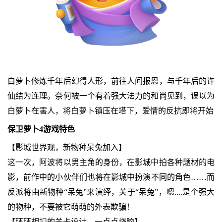
白萝卜修炼千年后幻得人形，前往人间报恩，与千年后的许
仙结为连理。奈何被一个有着强大法力的和尚见到，误以为
白萝卜在害人，将白萝卜镇压在塔下，爱情的反抗即将开始
保卫萝卜4游戏特色
【影城世界观，新物种呆兔加入】
这一次，阿波将以男主角的身份，在影城中拍各种题材的电
影，前作中的小伙伴们也将在影城中扮演不同的角色……而
反派将由新物种“呆兔”来演绎，关于“呆兔”，嗯....是个强大
的物种，不要被它萌萌的外表欺骗！
【环环相扣的关卡设计，一点点烧脑】