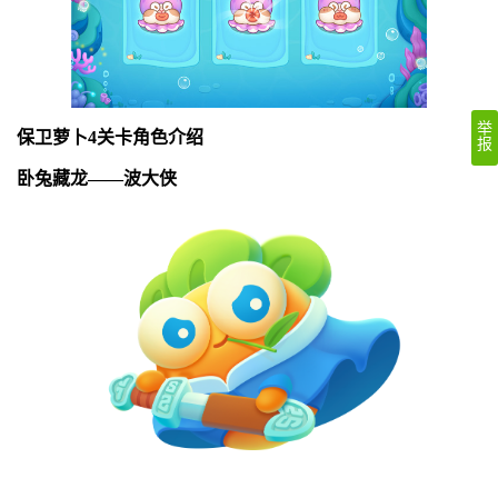
举
保卫萝卜4关卡角色介绍
报
卧兔藏龙——波大侠