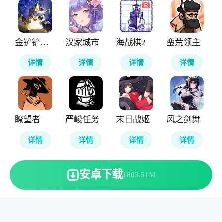
金铲铲之战国际服
汉家城市
海战棋2
蛮荒领主
详情
详情
详情
详情
瞭望者
严峻任务
末日战姬
风之剑舞
详情
详情
详情
详情
安卓下载
1803.51M
本站所有软件来自互联网，版权归原著所有。敬请来信告知
(123server@cisis.com.cn)。
湘ICP备2025151250号-1