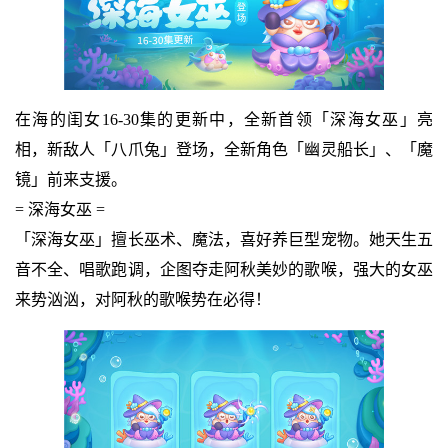
在海的闺女16-30集的更新中，全新首领「深海女巫」亮
相，新敌人「八爪兔」登场，全新角色「幽灵船长」、「魔
镜」前来支援。
= 深海女巫 =
「深海女巫」擅长巫术、魔法，喜好养巨型宠物。她天生五
音不全、唱歌跑调，企图夺走阿秋美妙的歌喉，强大的女巫
来势汹汹，对阿秋的歌喉势在必得！