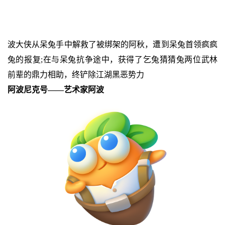
波大侠从呆兔手中解救了被绑架的阿秋，遭到呆兔首领疯疯
兔的报复;在与呆兔抗争途中，获得了乞兔猜猜兔两位武林
前辈的鼎力相助，终铲除江湖黑恶势力
阿波尼克号——艺术家阿波