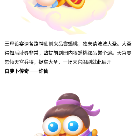
王母设宴请各路神仙前来品尝蟠桃，独未请波波大圣。大圣
得知后耻辱非常，故提前到园内将蟠桃都品尝个遍。天宫暴
怒倾天宫兵将，捉拿大圣，一场天宫闹剧就此展开
白萝卜传奇——许仙