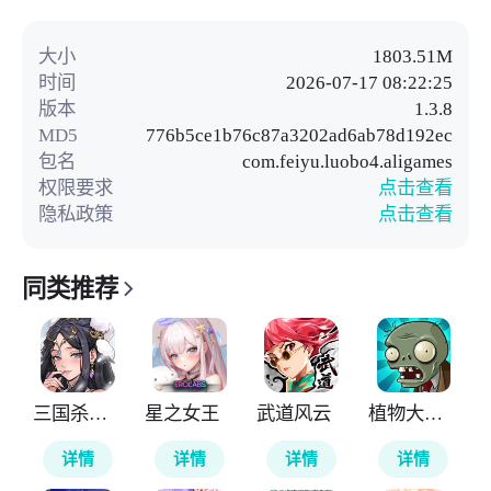
大小
1803.51M
时间
2026-07-17 08:22:25
版本
1.3.8
MD5
776b5ce1b76c87a3202ad6ab78d192ec
包名
com.feiyu.luobo4.aligames
权限要求
点击查看
隐私政策
点击查看
同类推荐
三国杀武将觉醒
星之女王
武道风云
植物大战僵尸无尽版
详情
详情
详情
详情