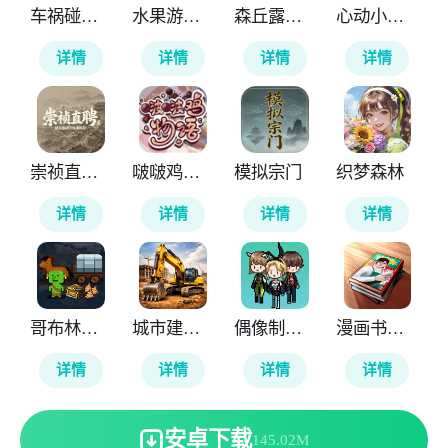
车祸碰撞模拟器3
水果游乐场国际版
森丘露营地物语
心动小镇国际服
详情
详情
详情
详情
崇祯直聘明末官场沉浮模拟器
啵啵鸡物语
模拟宗门
织梦森林
详情
详情
详情
详情
哥布林的商队
城市建筑模拟26
偶像制作人
漫画书店模拟器
详情
详情
详情
详情
安卓下载
145.02M