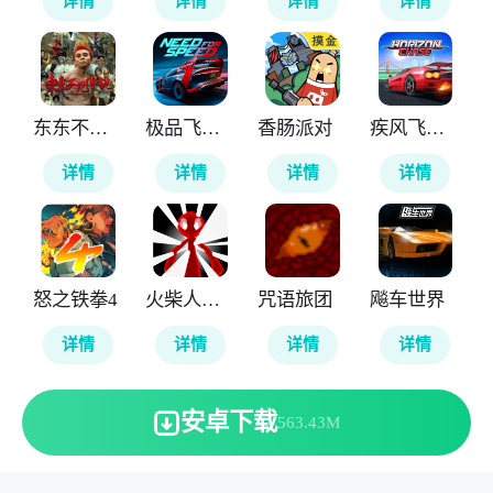
详情
详情
详情
详情
东东不死传说
极品飞车无极限
香肠派对
疾风飞车世界
详情
详情
详情
详情
怒之铁拳4
火柴人计划重生
咒语旅团
飚车世界
详情
详情
详情
详情
安卓下载
563.43M
本站所有软件来自互联网，版权归原著所有。敬请来信告知