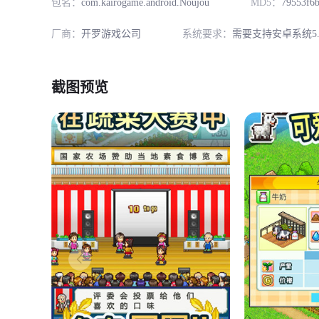
包名：
com.kairogame.android.Noujou
MD5：
79553f6
厂商：
开罗游戏公司
系统要求：
需要支持安卓系统5.
截图预览