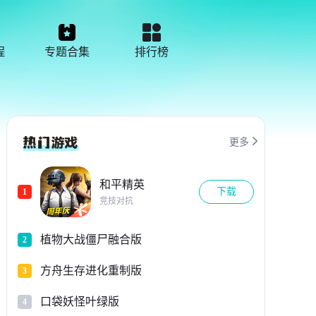
程
专题合集
排行榜

更多
和平精英
下载
1
竞技对抗
植物大战僵尸融合版
2
方舟生存进化重制版
3
口袋妖怪叶绿版
4