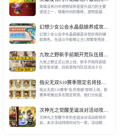
到三代打熊英雄选择建议，各位参考一
下。
英雄没有闪中遗物培养是提升战力的主要
途径之一，随着时间的推移，遗物是越来
越多，神话遗物也越来越多，平民手上也
有不少，哪些遗物推荐养成呢？这里带来
幻想少女公会水晶菇娘养成攻略详解
神话遗物升级优先级建议。
幻想少女公会中水晶菇娘是非常好用的辅
助角色，在战斗中能够让主C频繁使用技
能，适合不同类型的输出角色，推荐玩家
们进行重点培养，这里带来会水晶菇娘养
九牧之野新手前期开荒队伍搭配指南
成全方位指南，大家来看看吧。
九牧之野正式公测上线，新手开局阵容搭
配非常关键，目前游戏内队伍流派十分丰
富，开荒其主要围绕辅助武将来进行搭
配，那么具体如何配队呢？这里带来新手
指尖无双S10赛季限定名将技能一览
前期开荒阵容搭配详细攻略。
指尖无双S10赛季“乱世烽烟”即将上线，新
赛季将推出多名限定将领，他们分别是：
关银屏、机·邓艾、猛·徐晃、吕玲绮，这里
带来所有武将技能爆料，小伙伴们提前来
次神光之觉醒圣诞派对活动攻略指南
了解一下吧。
次神光之觉醒今年的圣诞派对活动即将开
启，本次活动持续时间为一周，活动期间
玩家喂养圣诞彩蛋能够获得圣诞装饰，用
来提升活动等级领取对应奖励，下面为大