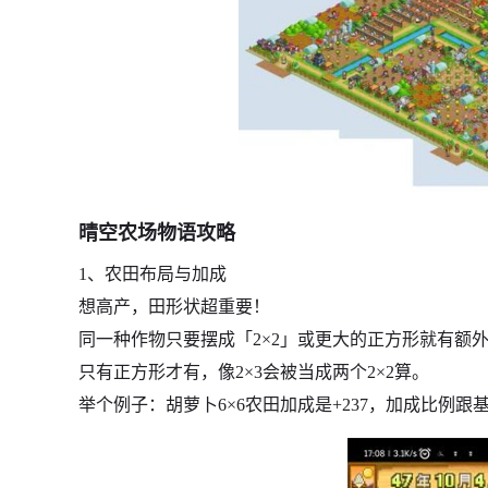
晴空农场物语攻略
1、农田布局与加成
想高产，田形状超重要！
同一种作物只要摆成「2×2」或更大的正方形就有额
只有正方形才有，像2×3会被当成两个2×2算。
举个例子：胡萝卜6×6农田加成是+237，加成比例