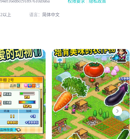
|
b94ef16edbcc91897610a9a6a
权限要求
隐私政策
2以上
语言：
简体中文