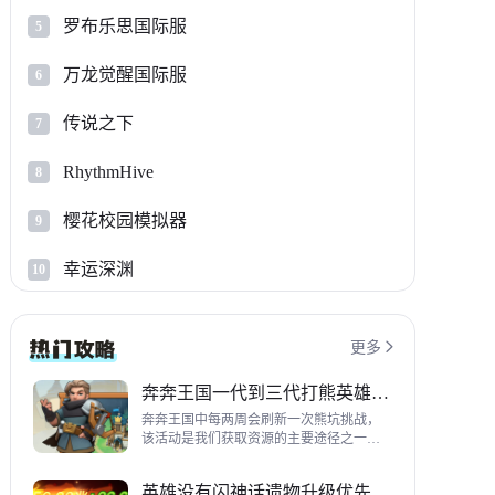
罗布乐思国际服
5
万龙觉醒国际服
6
传说之下
7
RhythmHive
8
樱花校园模拟器
9
幸运深渊
10
更多

奔奔王国一代到三代打熊英雄推荐
奔奔王国中每两周会刷新一次熊坑挑战，
该活动是我们获取资源的主要途径之一，
并且上次更新之后还增加了打熊的奖励，
哪些英雄适合平民打熊呢？这里带来一代
英雄没有闪神话遗物升级优先级指南