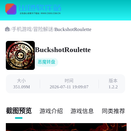
/
手机游戏
/
冒险解谜
/
BuckshotRoulette
BuckshotRoulette
恶魔转盘
大小
时间
版本
351.09M
2026-07-11 19:09:07
1.2.2
截图预览
游戏介绍
游戏信息
同类推荐