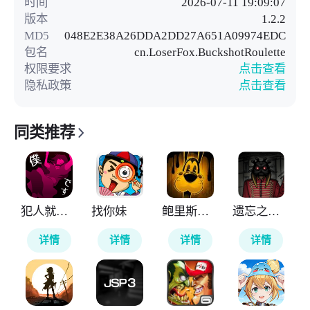
时间
2026-07-11 19:09:07
版本
1.2.2
MD5
048E2E38A26DDA2DD27A651A09974EDC
包名
cn.LoserFox.BuckshotRoulette
权限要求
点击查看
隐私政策
点击查看
同类推荐
犯人就是我
找你妹
鲍里斯与黑暗生存
遗忘之丘手术室
详情
详情
详情
详情