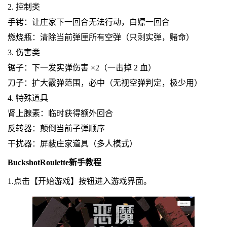
2. 控制类
手铐：让庄家下一回合无法行动，白嫖一回合
燃烧瓶：清除当前弹匣所有空弹（只剩实弹，赌命）
3. 伤害类
锯子：下一发实弹伤害 ×2（一击掉 2 血）
刀子：扩大霰弹范围，必中（无视空弹判定，极少用）
4. 特殊道具
肾上腺素：临时获得额外回合
反转器：颠倒当前子弹顺序
干扰器：屏蔽庄家道具（多人模式）
BuckshotRoulette新手教程
1.点击【开始游戏】按钮进入游戏界面。