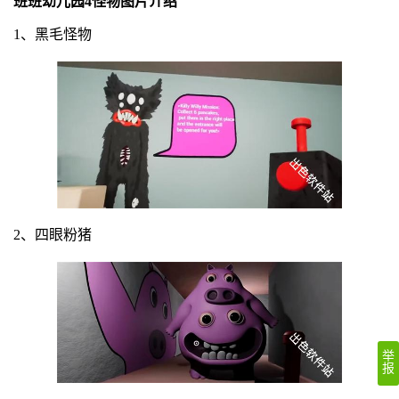
班班幼儿园4怪物图片介绍
1、黑毛怪物
2、四眼粉猪
举
报