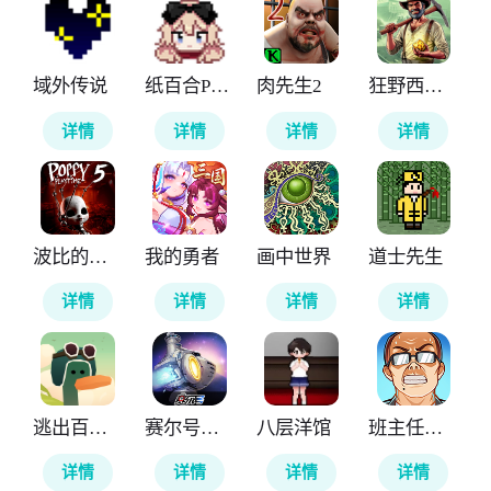
域外传说
纸百合PaperLily
肉先生2
狂野西部矿工
详情
详情
详情
详情
波比的游戏时间第五章官方正版
我的勇者
画中世界
道士先生
详情
详情
详情
详情
逃出百慕大
赛尔号巅峰之战
八层洋馆
班主任模拟器
详情
详情
详情
详情