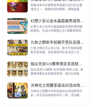
到三代打熊英雄选择建议，各位参考一
下。
英雄没有闪中遗物培养是提升战力的主要
途径之一，随着时间的推移，遗物是越来
越多，神话遗物也越来越多，平民手上也
有不少，哪些遗物推荐养成呢？这里带来
幻想少女公会水晶菇娘养成攻略详解
神话遗物升级优先级建议。
幻想少女公会中水晶菇娘是非常好用的辅
助角色，在战斗中能够让主C频繁使用技
能，适合不同类型的输出角色，推荐玩家
们进行重点培养，这里带来会水晶菇娘养
九牧之野新手前期开荒队伍搭配指南
成全方位指南，大家来看看吧。
九牧之野正式公测上线，新手开局阵容搭
配非常关键，目前游戏内队伍流派十分丰
富，开荒其主要围绕辅助武将来进行搭
配，那么具体如何配队呢？这里带来新手
指尖无双S10赛季限定名将技能一览
前期开荒阵容搭配详细攻略。
指尖无双S10赛季“乱世烽烟”即将上线，新
赛季将推出多名限定将领，他们分别是：
关银屏、机·邓艾、猛·徐晃、吕玲绮，这里
带来所有武将技能爆料，小伙伴们提前来
次神光之觉醒圣诞派对活动攻略指南
了解一下吧。
次神光之觉醒今年的圣诞派对活动即将开
启，本次活动持续时间为一周，活动期间
玩家喂养圣诞彩蛋能够获得圣诞装饰，用
来提升活动等级领取对应奖励，下面为大