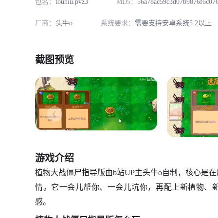
包名：
touniu.pvz3
MD5：
56a78ac59c3d07b9876f6c07
厂商：
头牛o
系统要求：
需要支持安卓系统5.2以上
截图预览
游戏介绍
植物大战僵尸指导版由b站UP主头牛o自制，核心是在
情。它一会儿帮你、一会儿坑你，再配上新植物、
感。