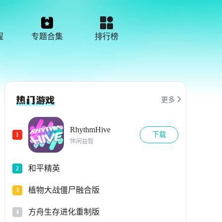
程
专题合集
排行榜

更多
RhythmHive
下载
1
休闲益智
和平精英
2
植物大战僵尸融合版
3
方舟生存进化重制版
4