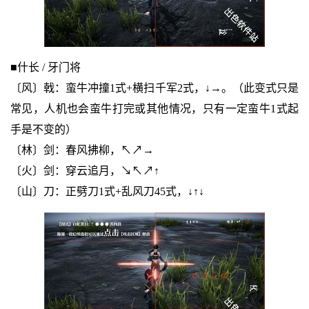
■什长 / 牙门将
〔风〕戟：蛮牛冲撞1式+横扫千军2式，↓→。（此变式只是
常见，人机也会蛮牛打完或其他情况，只有一定蛮牛1式起
手是不变的）
〔林〕剑：春风拂柳，↖↗→
〔火〕剑：穿云追月，↘↖↗↑
〔山〕刀：正劈刀1式+乱风刀45式，↓↑↓