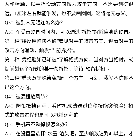
为坐标轴，以手指滑动方向做为攻击方向。不需要划得很
远，1厘米左右就能触发，也不要画圈圈，这将毫无意义。
Q3：被别人无限连怎么办？
A3：在受击硬直时间内，可以通过“拆招”解除自身的硬直。
第一种“拼反应唯快不破”看见对手的攻击方向，迎着对手的
攻击方向滑动，触发"当前拆招"。
第二种“凭经验知己知彼”了解招式方向，当对方出招时，就
提前划这个招式的某一段拆招，等待"预备拆招"。
第三种“看天意守株待兔”赌一个方向一直划，我就不信你不
出这个方向。
Q4：被远程放风筝？
A4：防御抵挡远程，看时机成熟通过位移技能突他脸！招
式的攻击过程也是可以抵挡远程的。
Q5：手机带不动掉帧怎么办？
A5：在设置里选择“水墨”渲染吧，至少帧数达到45以上，才