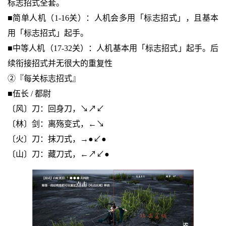
标志招式全套。
■简单人机（1-16关）：人机会多用「标志招式」，且基本
用「标志招式」起手。
■中等人机（17-32关）：人机基本用「标志招式」起手。后
续衔接招式并无很大的重复性
②『每关标志招式』
■伍长 / 都尉
〔风〕刀：回身刀，↘↗↙
〔林〕剑：离殇变式，←↘
〔火〕刀：抹刀式，→●↙●
〔山〕刀：藏刀式，←↗↙●