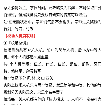
总之消耗为主，掌握时间。此攻略只为提醒，不能保证百分
百通过，但是我觉得只要认真研究的肯定可以通过。
注:在无脑状态中，宗师们气盾不会消失。宗师过关奖励为
竹剑，竹刀，竹戟
【校场人机篇攻略】
①『校场总谈』
校场目前共有32关人机，前16为简单人机，后16为中等人
机。每个人机都是40点血量
共8个人机等级：伍长、什长、伯长、都伯、都尉、牙门
将、偏将军、杂号将军
每个等级下分 风 林 火 山 四关
实际上校场人机只有两个等级，就是简单和中等，其他的等
级划分无实际意义，只是个名字罢了
校场每一关人机都有他的「标志招式」。人机不一定会打完