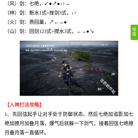
〔风〕剑：七绝，↙●↗●↓↑→
〔林〕剑：断水1式+挫剑3式，↓↑
〔火〕剑：燕回巢，↗←→●
举
〔山〕剑：回剑123式+搅水3式，←→●↘
报
【入神打法攻略】
1、先回弦起手让对手处于防御状态，然后七绝加追影加七
绝加撩月加叠月落，爆气后就躲一下剑气，接着回弦七绝撩
月叠月落一直循环。