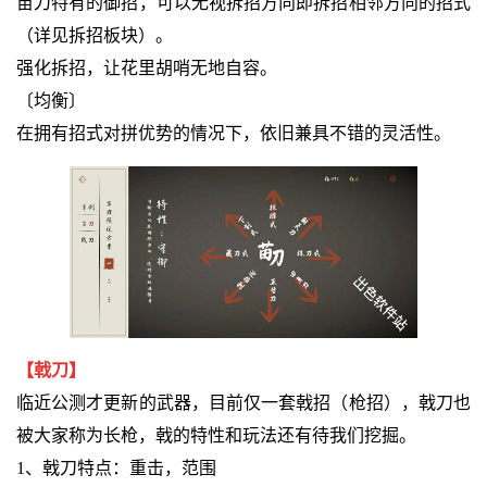
苗刀特有的御招，可以无视拆招方向即拆招相邻方向的招式
（详见拆招板块）。
强化拆招，让花里胡哨无地自容。
〔均衡〕
在拥有招式对拼优势的情况下，依旧兼具不错的灵活性。
【戟刀】
临近公测才更新的武器，目前仅一套戟招（枪招），戟刀也
被大家称为长枪，戟的特性和玩法还有待我们挖掘。
1、戟刀特点：重击，范围