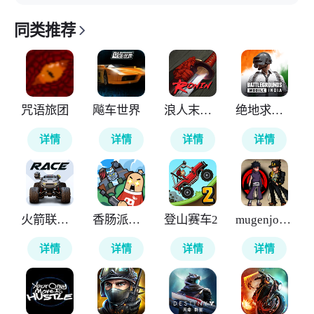
同类推荐
咒语旅团
飚车世界
浪人末代武士
绝地求生印度版
详情
详情
详情
详情
火箭联盟极限汽车赛
香肠派对国际服
登山赛车2
mugenjojo像素版
详情
详情
详情
详情