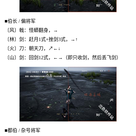
■伯长 / 偏将军
〔风〕戟：怪蟒翻身，→
〔林〕剑：赶月1式+挫剑3式，→↑
〔火〕刀：朝天刀，↗←↓
〔山〕剑：回剑12式，←→（即只收剑，然后丢飞剑）
■都伯 / 杂号将军