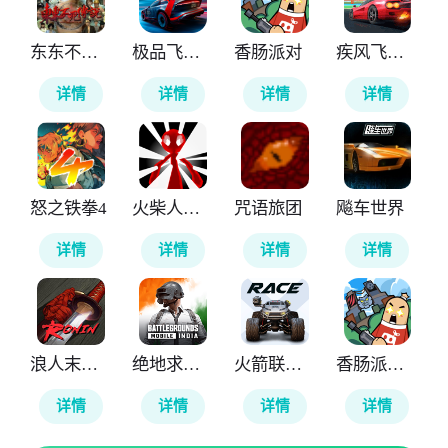
东东不死传说
极品飞车无极限
香肠派对
疾风飞车世界
详情
详情
详情
详情
怒之铁拳4
火柴人计划重生
咒语旅团
飚车世界
详情
详情
详情
详情
浪人末代武士
绝地求生印度版
火箭联盟极限汽车赛
香肠派对国际服
详情
详情
详情
详情