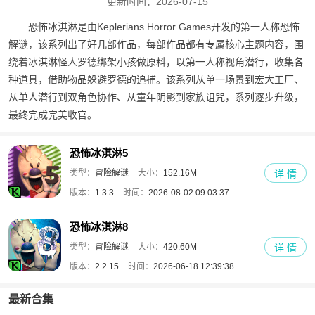
更新时间：2026-07-15
恐怖冰淇淋是由Keplerians Horror Games开发的第一人称恐怖
解谜，该系列出了好几部作品，每部作品都有专属核心主题内容，围
绕着冰淇淋怪人罗德绑架小孩做原料，以第一人称视角潜行，收集各
种道具，借助物品躲避罗德的追捕。该系列从单一场景到宏大工厂、
从单人潜行到双角色协作、从童年阴影到家族诅咒，系列逐步升级，
最终完成完美收官。
恐怖冰淇淋5
类型：
冒险解谜
大小：
152.16M
详 情
版本：
1.3.3
时间：
2026-08-02 09:03:37
恐怖冰淇淋8
类型：
冒险解谜
大小：
420.60M
详 情
版本：
2.2.15
时间：
2026-06-18 12:39:38
最新合集