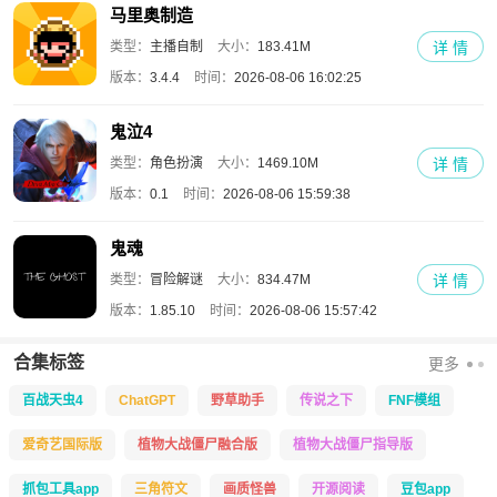
马里奥制造
类型：
主播自制
大小：
183.41M
详 情
版本：
3.4.4
时间：
2026-08-06 16:02:25
鬼泣4
类型：
角色扮演
大小：
1469.10M
详 情
版本：
0.1
时间：
2026-08-06 15:59:38
鬼魂
类型：
冒险解谜
大小：
834.47M
详 情
版本：
1.85.10
时间：
2026-08-06 15:57:42
合集标签
更多
百战天虫4
ChatGPT
野草助手
传说之下
FNF模组
爱奇艺国际版
植物大战僵尸融合版
植物大战僵尸指导版
抓包工具app
三角符文
画质怪兽
开源阅读
豆包app