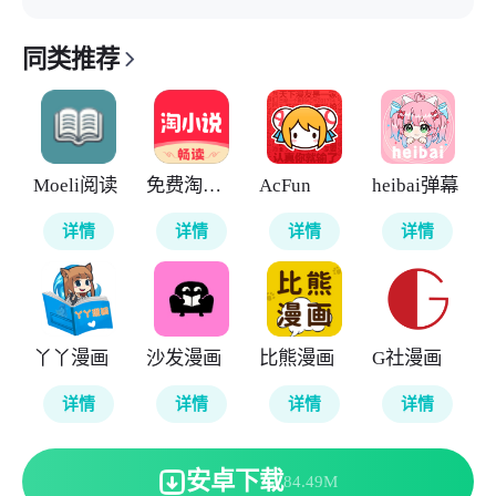
同类推荐
Moeli阅读
免费淘小说
AcFun
heibai弹幕
详情
详情
详情
详情
丫丫漫画
沙发漫画
比熊漫画
G社漫画
详情
详情
详情
详情
安卓下载
84.49M