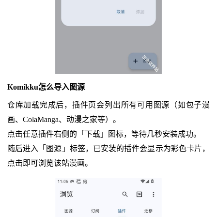
Komikku怎么导入图源
仓库加载完成后，插件页会列出所有可用图源（如包子漫
画、ColaManga、动漫之家等）。
点击任意插件右侧的「下载」图标，等待几秒安装成功。
随后进入「图源」标签，已安装的插件会显示为彩色卡片，
点击即可浏览该站漫画。