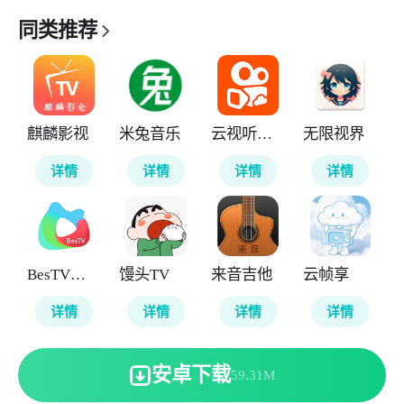
同类推荐
麒麟影视
米兔音乐
云视听快TV
无限视界
详情
详情
详情
详情
BesTV粤视厅
馒头TV
来音吉他
云帧享
详情
详情
详情
详情
安卓下载
59.31M