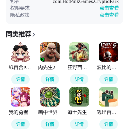
包名
com.HotPinkGames.CryptidPark
权限要求
点击查看
隐私政策
点击查看
同类推荐
纸百合PaperLily
肉先生2
狂野西部矿工
波比的游戏时间第五章官方正版
详情
详情
详情
详情
我的勇者
画中世界
道士先生
逃出百慕大
详情
详情
详情
详情