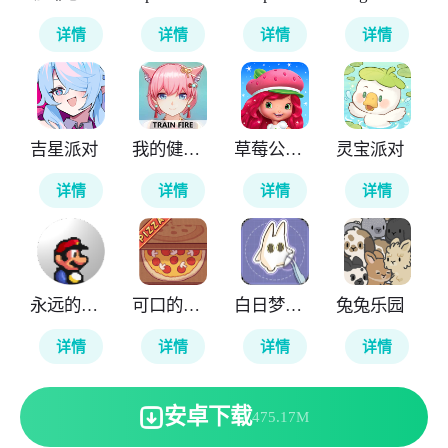
详情
详情
详情
详情
吉星派对
我的健身教练2
草莓公主甜心跑酷
灵宝派对
详情
详情
详情
详情
永远的马里奥
可口的披萨美味的披萨
白日梦想屋
兔兔乐园
详情
详情
详情
详情
安卓下载
475.17M