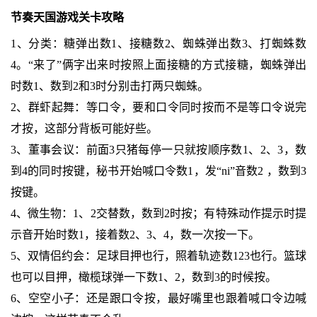
节奏天国游戏关卡攻略
1、分类：糖弹出数1、接糖数2、蜘蛛弹出数3、打蜘蛛数
4。“来了”俩字出来时按照上面接糖的方式接糖，蜘蛛弹出
时数1、数到2和3时分别击打两只蜘蛛。
2、群虾起舞：等口令，要和口令同时按而不是等口令说完
才按，这部分背板可能好些。
3、董事会议：前面3只猪每停一只就按顺序数1、2、3，数
到4的同时按键，秘书开始喊口令数1，发“ni”音数2 ，数到3
按键。
4、微生物：1、2交替数，数到2时按；有特殊动作提示时提
示音开始时数1，接着数2、3、4，数一次按一下。
5、双情侣约会：足球目押也行，照着轨迹数123也行。篮球
也可以目押，橄榄球弹一下数1、2，数到3的时候按。
6、空空小子：还是跟口令按，最好嘴里也跟着喊口令边喊