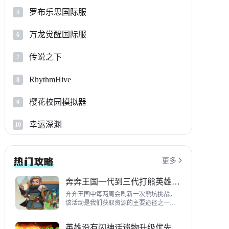
罗布乐思国际服
5
万龙觉醒国际服
6
传说之下
7
RhythmHive
8
樱花校园模拟器
9
幸运深渊
10
更多

奔奔王国一代到三代打熊英雄推荐
奔奔王国中每两周会刷新一次熊坑挑战，
该活动是我们获取资源的主要途径之一，
并且上次更新之后还增加了打熊的奖励，
哪些英雄适合平民打熊呢？这里带来一代
英雄没有闪神话遗物升级优先级指南