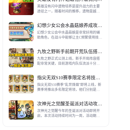
到三代打熊英雄选择建议，各位参考一
下。
英雄没有闪中遗物培养是提升战力的主要
途径之一，随着时间的推移，遗物是越来
越多，神话遗物也越来越多，平民手上也
有不少，哪些遗物推荐养成呢？这里带来
幻想少女公会水晶菇娘养成攻略详解
神话遗物升级优先级建议。
幻想少女公会中水晶菇娘是非常好用的辅
助角色，在战斗中能够让主C频繁使用技
能，适合不同类型的输出角色，推荐玩家
们进行重点培养，这里带来会水晶菇娘养
九牧之野新手前期开荒队伍搭配指南
成全方位指南，大家来看看吧。
九牧之野正式公测上线，新手开局阵容搭
配非常关键，目前游戏内队伍流派十分丰
富，开荒其主要围绕辅助武将来进行搭
配，那么具体如何配队呢？这里带来新手
指尖无双S10赛季限定名将技能一览
前期开荒阵容搭配详细攻略。
指尖无双S10赛季“乱世烽烟”即将上线，新
赛季将推出多名限定将领，他们分别是：
关银屏、机·邓艾、猛·徐晃、吕玲绮，这里
带来所有武将技能爆料，小伙伴们提前来
次神光之觉醒圣诞派对活动攻略指南
了解一下吧。
次神光之觉醒今年的圣诞派对活动即将开
启，本次活动持续时间为一周，活动期间
玩家喂养圣诞彩蛋能够获得圣诞装饰，用
来提升活动等级领取对应奖励，下面为大