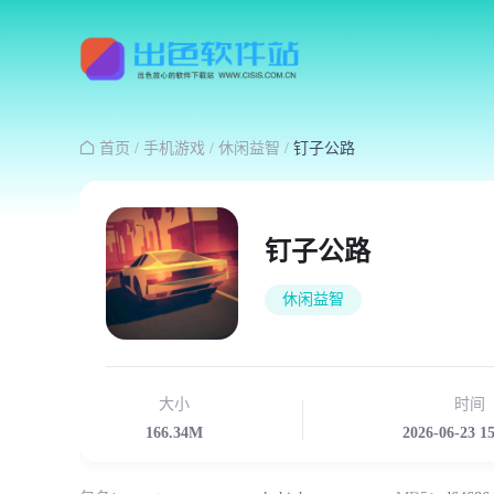

首页
/
手机游戏
/
休闲益智
/
钉子公路
钉子公路
休闲益智
大小
时间
166.34M
2026-06-23 1