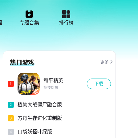
程
专题合集
排行榜

更多
和平精英
下载
1
竞技对抗
植物大战僵尸融合版
2
方舟生存进化重制版
3
口袋妖怪叶绿版
4