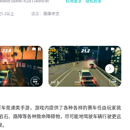
|
d0d8df3a0b8e7b2af134df0c48
权限要求
隐私政策
5.2以上
语言：
简体中文
3D休闲赛车竞速类手游，游戏内提供了各种各样的赛车任由玩家挑
岩石、路障等各种致命障碍物，尽可能地驾驶车辆行驶更远
录。