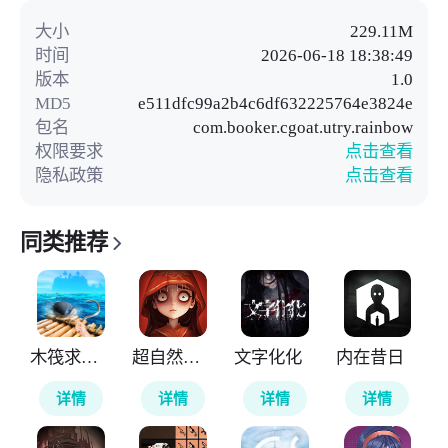
大小
229.11M
时间
2026-06-18 18:38:49
版本
1.0
MD5
e511dfc99a2b4c6df632225764e3824e
包名
com.booker.cgoat.utry.rainbow
权限要求
点击查看
隐私政策
点击查看
同类推荐
木筏求生4无尽之海
超自然行动组
文字化化
内在昔日
详情
详情
详情
详情