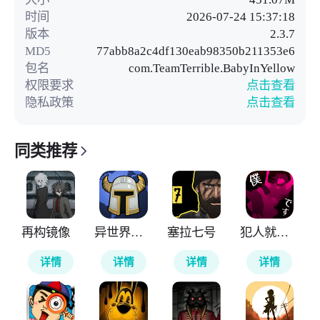
时间
2026-07-24 15:37:18
版本
2.3.7
MD5
77abb8a2c4df130eab98350b211353e6
包名
com.TeamTerrible.BabyInYellow
权限要求
点击查看
隐私政策
点击查看
同类推荐
再构镜像
异世界勇者
塞拉七号
犯人就是我
详情
详情
详情
详情