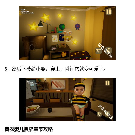
5、然后下楼给小婴儿穿上，瞬间它就变可爱了。
黄衣婴儿黑猫章节攻略