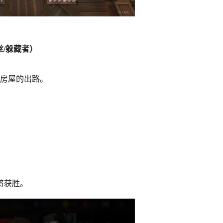
丝/躲藏者）
恶房屋的出路。
将获胜。