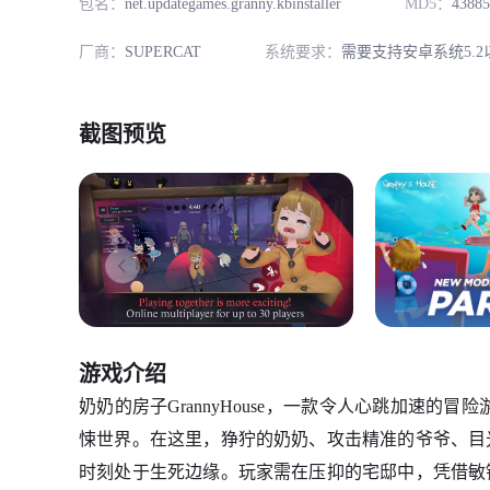
包名：
net.updategames.granny.kbinstaller
MD5：
4388
厂商：
SUPERCAT
系统要求：
需要支持安卓系统5.2
截图预览
游戏介绍
奶奶的房子GrannyHouse，一款令人心跳加速的
悚世界。在这里，狰狞的奶奶、攻击精准的爷爷、目
时刻处于生死边缘。玩家需在压抑的宅邸中，凭借敏