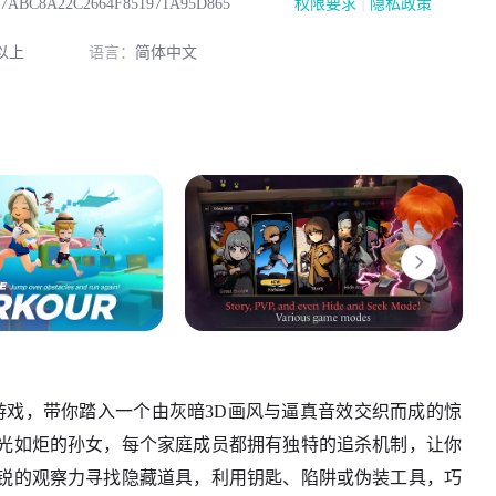
|
57ABC8A22C2664F851971A95D865
权限要求
隐私政策
以上
语言：
简体中文
冒险游戏，带你踏入一个由灰暗3D画风与逼真音效交织而成的惊
光如炬的孙女，每个家庭成员都拥有独特的追杀机制，让你
锐的观察力寻找隐藏道具，利用钥匙、陷阱或伪装工具，巧