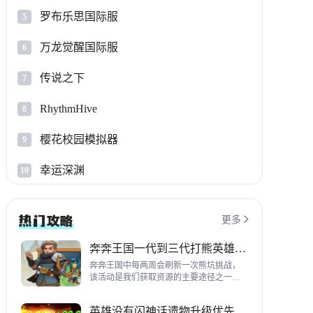
罗布乐思国际服
5
万龙觉醒国际服
6
传说之下
7
RhythmHive
8
樱花校园模拟器
9
幸运深渊
10
更多

奔奔王国一代到三代打熊英雄推荐
奔奔王国中每两周会刷新一次熊坑挑战，
该活动是我们获取资源的主要途径之一，
并且上次更新之后还增加了打熊的奖励，
哪些英雄适合平民打熊呢？这里带来一代
英雄没有闪神话遗物升级优先级指南