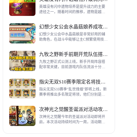
到三代打熊英雄选择建议，各位参考一
下。
英雄没有闪中遗物培养是提升战力的主要
途径之一，随着时间的推移，遗物是越来
越多，神话遗物也越来越多，平民手上也
有不少，哪些遗物推荐养成呢？这里带来
幻想少女公会水晶菇娘养成攻略详解
神话遗物升级优先级建议。
幻想少女公会中水晶菇娘是非常好用的辅
助角色，在战斗中能够让主C频繁使用技
能，适合不同类型的输出角色，推荐玩家
们进行重点培养，这里带来会水晶菇娘养
九牧之野新手前期开荒队伍搭配指南
成全方位指南，大家来看看吧。
九牧之野正式公测上线，新手开局阵容搭
配非常关键，目前游戏内队伍流派十分丰
富，开荒其主要围绕辅助武将来进行搭
配，那么具体如何配队呢？这里带来新手
指尖无双S10赛季限定名将技能一览
前期开荒阵容搭配详细攻略。
指尖无双S10赛季“乱世烽烟”即将上线，新
赛季将推出多名限定将领，他们分别是：
关银屏、机·邓艾、猛·徐晃、吕玲绮，这里
带来所有武将技能爆料，小伙伴们提前来
次神光之觉醒圣诞派对活动攻略指南
了解一下吧。
次神光之觉醒今年的圣诞派对活动即将开
启，本次活动持续时间为一周，活动期间
玩家喂养圣诞彩蛋能够获得圣诞装饰，用
来提升活动等级领取对应奖励，下面为大