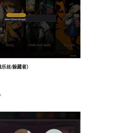
桃乐丝/躲藏者）
然。