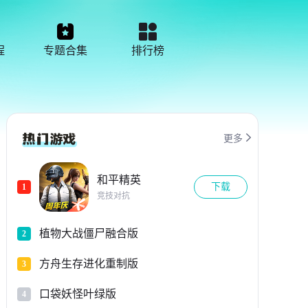
程
专题合集
排行榜

更多
和平精英
下载
1
竞技对抗
植物大战僵尸融合版
2
方舟生存进化重制版
3
口袋妖怪叶绿版
4