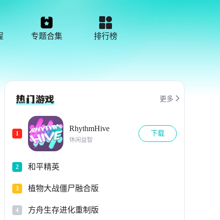
程
专题合集
排行榜

更多
RhythmHive
下载
1
休闲益智
和平精英
2
植物大战僵尸融合版
3
方舟生存进化重制版
4