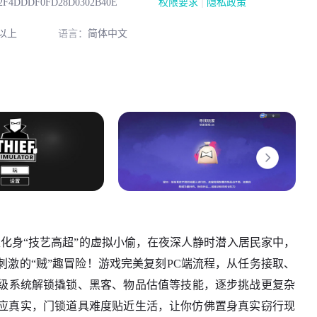
|
42F4DDDF0FD28D0302B40E
权限要求
隐私政策
以上
语言：
简体中文
家化身“技艺高超”的虚拟小偷，在夜深人静时潜入居民家中，
激的“贼”趣冒险！游戏完美复刻PC端流程，从任务接取、
级系统解锁撬锁、黑客、物品估值等技能，逐步挑战更复杂
反应真实，门锁道具难度贴近生活，让你仿佛置身真实窃行现