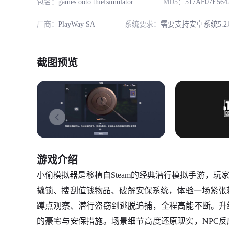
包名：
games.ooto.thiefsimulator
MD5：
517AF07E56
厂商：
PlayWay SA
系统要求：
需要支持安卓系统5.2
截图预览
游戏介绍
小偷模拟器是移植自Steam的经典潜行模拟手游，玩
撬锁、搜刮值钱物品、破解安保系统，体验一场紧张刺
蹲点观察、潜行盗窃到逃脱追捕，全程高能不断。升
的豪宅与安保措施。场景细节高度还原现实，NPC