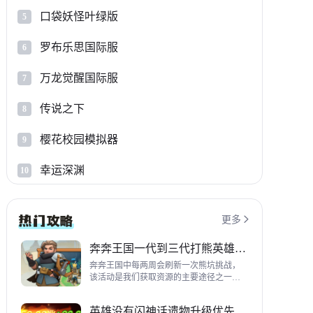
口袋妖怪叶绿版
5
罗布乐思国际服
6
万龙觉醒国际服
7
传说之下
8
樱花校园模拟器
9
幸运深渊
10
更多

奔奔王国一代到三代打熊英雄推荐
奔奔王国中每两周会刷新一次熊坑挑战，
该活动是我们获取资源的主要途径之一，
并且上次更新之后还增加了打熊的奖励，
哪些英雄适合平民打熊呢？这里带来一代
英雄没有闪神话遗物升级优先级指南