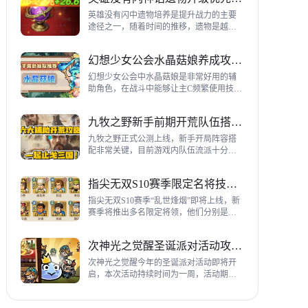
到三代打熊英雄选择建议，各位参考一
下。
英雄没有闪中遗物培养是提升战力的主要
途径之一，随着时间的推移，遗物是越来
越多，神话遗物也越来越多，平民手上也
有不少，哪些遗物推荐养成呢？这里带来
幻想少女公会水晶菇娘养成攻略详解
神话遗物升级优先级建议。
幻想少女公会中水晶菇娘是非常好用的辅
助角色，在战斗中能够让主C频繁使用技
能，适合不同类型的输出角色，推荐玩家
们进行重点培养，这里带来会水晶菇娘养
九牧之野新手前期开荒队伍搭配指南
成全方位指南，大家来看看吧。
九牧之野正式公测上线，新手开局阵容搭
配非常关键，目前游戏内队伍流派十分丰
富，开荒其主要围绕辅助武将来进行搭
配，那么具体如何配队呢？这里带来新手
指尖无双S10赛季限定名将技能一览
前期开荒阵容搭配详细攻略。
指尖无双S10赛季“乱世烽烟”即将上线，新
赛季将推出多名限定将领，他们分别是：
关银屏、机·邓艾、猛·徐晃、吕玲绮，这里
带来所有武将技能爆料，小伙伴们提前来
次神光之觉醒圣诞派对活动攻略指南
了解一下吧。
次神光之觉醒今年的圣诞派对活动即将开
启，本次活动持续时间为一周，活动期间
玩家喂养圣诞彩蛋能够获得圣诞装饰，用
来提升活动等级领取对应奖励，下面为大