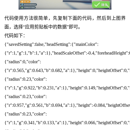
代码使用方法很简单，先复制下面的代码，然后到上图界
面，选择“应用剪贴板中的数据”即可。
代码如下：
{"savedSetting":false,"headSetting":{"mainColor":
{"r":1,"g":1,"b":1,"a":1},"headScaleOffset":-0.4,"foreheadHeight"
{"radius":0,"color":
{"r":0.565,"g":0.643,"b":0.682,"a":1},"height":0,"heightOffset":0,
{"radius":0.23,"color":
{"r":1,"g":0.922,"b":0.231,"a":1},"height":0.149,"heightOffset":0
{"radius":0.23,"color":
{"r":0.957,"g":0.561,"b":0.694,"a":1},"height":-0.084,"heightOffs
{"radius":0.23,"color":
{"r":1,"g":0.341,"b":0.133,"a":1},"height":0.066,"heightOffset":0,"s