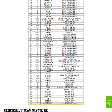
举
报
逃离鸭科夫钓鱼系统攻略