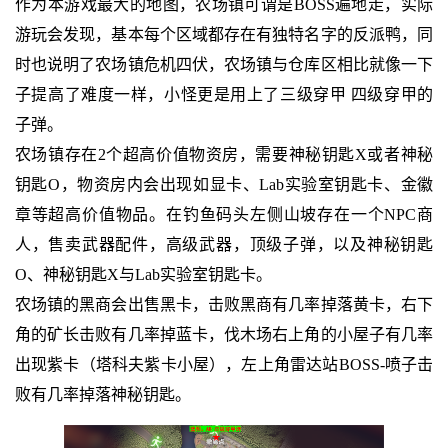
作为本游戏最大的地图，农场镇可谓是BOSS遍地走，实际
游玩会发现，基本每个区域都存在有独特名字的反派鸭，同
时也说明了农场镇危机四伏，农场镇与仓库区相比就像一下
子提高了难度一样，小怪更是用上了三级穿甲 四级穿甲的
子弹。
农场镇存在2个超高价值物资房，需要神秘钥匙X或者神秘
钥匙O，物资房内会出现如显卡、Lab实验室钥匙卡、金徽
章等超高价值物品。在钓鱼码头左侧山坡存在一个NPC商
人，售卖武器配件，高级武器，顶级子弹，以及神秘钥匙
O、神秘钥匙X与Lab实验室钥匙卡。
农场镇的黑商会出售黑卡，击败黑商有几率掉落黄卡，右下
角的矿长击败有几率掉蓝卡，伐木场右上角的小屋子有几率
出现紫卡（塔科夫紫卡小屋），左上角雷达站BOSS-喷子击
败有几率掉落神秘钥匙。