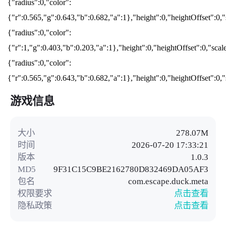
{"radius":0,"color":
{"r":0.565,"g":0.643,"b":0.682,"a":1},"height":0,"heightOffset":0,"
{"radius":0,"color":
{"r":1,"g":0.403,"b":0.203,"a":1},"height":0,"heightOffset":0,"sca
{"radius":0,"color":
{"r":0.565,"g":0.643,"b":0.682,"a":1},"height":0,"heightOffset":0,"
游戏信息
大小
278.07M
时间
2026-07-20 17:33:21
版本
1.0.3
MD5
9F31C15C9BE2162780D832469DA05AF3
包名
com.escape.duck.meta
权限要求
点击查看
隐私政策
点击查看