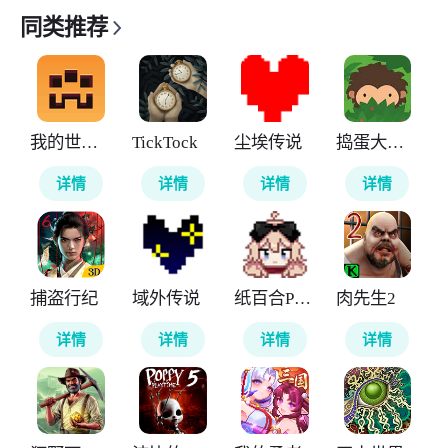
同类推荐
我的世界地下城
TickTock
尘埃传说
捣蛋大脚怪
详情
详情
详情
详情
捕盗行纪
域外传说
纸百合PaperLily
肉先生2
详情
详情
详情
详情