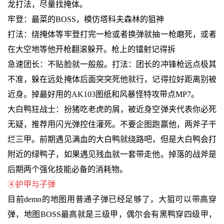
龙打法，尽量找掩体。
牢登：最菜的BOSS，模仿塔科夫森林的狙神
打法：绕掩体等牢登打完一枪或者换弹就抽一枪磨死，或者
在大空地等他开枪翻滚躲开。枪上的镭射记得拆
急速团长：不贴脸就一般般。打法：团长的冲锋枪远点极其
不准，躲在远处掩体后面突突死他就行，记得拉好距离别被
近身。掉最好用的AK103图纸和风暴怪特攻带点MP7。
大白鸭狂战士：扮猪吃老虎的屑，被近身空弹夹代表你必死
无疑，推荐用闪光弹控住灌死。不要企图跑赢他，两斧子干
烂三甲。前期遇见满血的大白鸭就绕路吧，但是大白鸭会打
附近的绿鸭子，如果遇见残血就一套带走他。掉落的战斧是
后期两个强化技能必备的消耗物。
④护甲与子弹
目前demo的地图用普通子弹已经足够了，大狙可以带高穿
弹，地图BOSS最高就是三级甲，偶尔会有黑鸭穿四级甲，