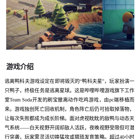
游戏介绍
逃离鸭科夫游戏设定在即将毁灭的“鸭科夫星”，玩家扮演一
只鸭子，终极任务是逃离星球。这是哔哩哔哩游戏旗下工作
室Team Soda开发的刷宝撤离动作吃鸡游戏，由pc端移植而
来。游戏独创死亡回收机制，角色阵亡后仍可拾取掉落物，
让每次失败都成为成长阶梯。面对虎视眈眈的敌鸭与动态天
气系统——白天视野开阔却敌人活跃，夜晚视野受限但可潜
行突袭，玩家需灵活切换猛攻或猥琐发育策略。超过40小时