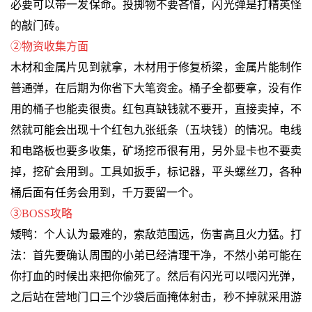
必要可以带一发保命。投掷物不要吝惜，闪光弹是打精英怪
的敲门砖。
②物资收集方面
木材和金属片见到就拿，木材用于修复桥梁，金属片能制作
普通弹，在后期为你省下大笔资金。桶子全都要拿，没有作
用的桶子也能卖很贵。红包真缺钱就不要开，直接卖掉，不
然就可能会出现十个红包九张纸条（五块钱）的情况。电线
和电路板也要多收集，矿场挖币很有用，另外显卡也不要卖
掉，挖矿会用到。工具如扳手，标记器，平头螺丝刀，各种
桶后面有任务会用到，千万要留一个。
③BOSS攻略
矮鸭：个人认为最难的，索敌范围远，伤害高且火力猛。打
法：首先要确认周围的小弟已经清理干净，不然小弟可能在
你打血的时候出来把你偷死了。然后有闪光可以喂闪光弹，
之后站在营地门口三个沙袋后面掩体射击，秒不掉就采用游