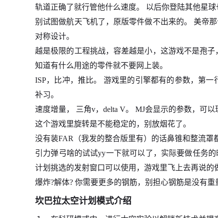
轨道正确了就行管他什么速度。 以后你登陆其他星球
别试图做航天飞机了，原版零件做不出来的。 美帝
对称设计。
越是极限的工程挑战，容差越是小，这游戏不是孢子
知道有什么用途的零件就不要网上装。
ISP，比冲，推比。 游戏里的引擎都有的参数，第
补习。
速度增量， 三角v，delta V。 MJ会显示的参数
这个游戏里旋转是不能稳定的，别放烟花了。
没有装FAR（我发的整合版里有）的话鼻锥和整流罩
引力弹弓啥的试试yy一下就可以了，实际要做任务的
计划挑选的发射窗口可以使用，游戏里飞上去再说的
爆炸?解体? 你需要更多的钢筋，别担心钢筋是没有
坎巴拉太空计划模式介绍