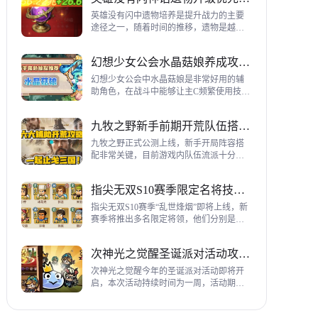
到三代打熊英雄选择建议，各位参考一
下。
英雄没有闪中遗物培养是提升战力的主要
途径之一，随着时间的推移，遗物是越来
越多，神话遗物也越来越多，平民手上也
有不少，哪些遗物推荐养成呢？这里带来
幻想少女公会水晶菇娘养成攻略详解
神话遗物升级优先级建议。
幻想少女公会中水晶菇娘是非常好用的辅
助角色，在战斗中能够让主C频繁使用技
能，适合不同类型的输出角色，推荐玩家
们进行重点培养，这里带来会水晶菇娘养
九牧之野新手前期开荒队伍搭配指南
成全方位指南，大家来看看吧。
九牧之野正式公测上线，新手开局阵容搭
配非常关键，目前游戏内队伍流派十分丰
富，开荒其主要围绕辅助武将来进行搭
配，那么具体如何配队呢？这里带来新手
指尖无双S10赛季限定名将技能一览
前期开荒阵容搭配详细攻略。
指尖无双S10赛季“乱世烽烟”即将上线，新
赛季将推出多名限定将领，他们分别是：
关银屏、机·邓艾、猛·徐晃、吕玲绮，这里
带来所有武将技能爆料，小伙伴们提前来
次神光之觉醒圣诞派对活动攻略指南
了解一下吧。
次神光之觉醒今年的圣诞派对活动即将开
启，本次活动持续时间为一周，活动期间
玩家喂养圣诞彩蛋能够获得圣诞装饰，用
来提升活动等级领取对应奖励，下面为大