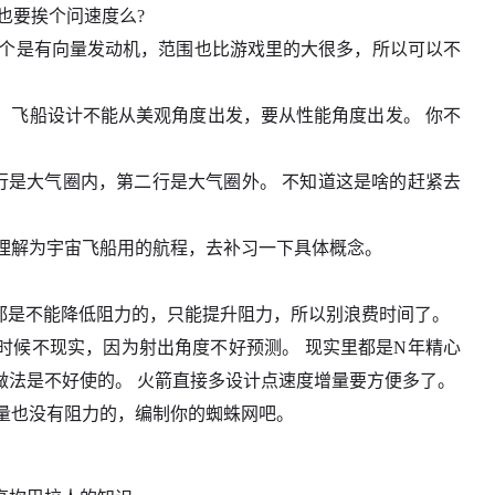
也要挨个问速度么?
那个是有向量发动机，范围也比游戏里的大很多，所以可以不
，飞船设计不能从美观角度出发，要从性能角度出发。 你不
一行是大气圈内，第二行是大气圈外。 不知道这是啥的赶紧去
，可以理解为宇宙飞船用的航程，去补习一下具体概念。
都是不能降低阻力的，只能提升阻力，所以别浪费时间了。
时候不现实，因为射出角度不好预测。 现实里都是N年精心
做法是不好使的。 火箭直接多设计点速度增量要方便多了。
重量也没有阻力的，编制你的蜘蛛网吧。