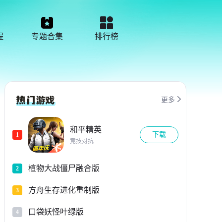
程
专题合集
排行榜

更多
和平精英
下载
1
竞技对抗
植物大战僵尸融合版
2
方舟生存进化重制版
3
口袋妖怪叶绿版
4