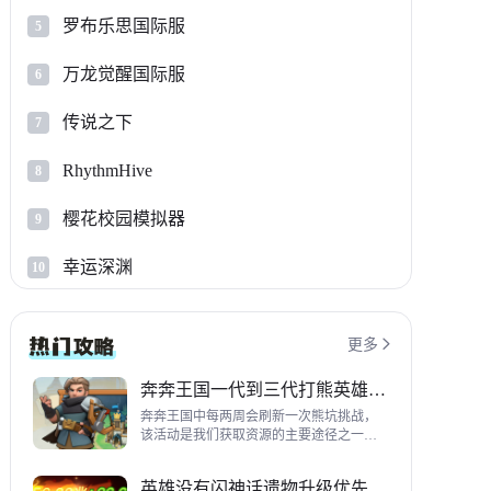
罗布乐思国际服
5
万龙觉醒国际服
6
传说之下
7
RhythmHive
8
樱花校园模拟器
9
幸运深渊
10
更多

奔奔王国一代到三代打熊英雄推荐
奔奔王国中每两周会刷新一次熊坑挑战，
该活动是我们获取资源的主要途径之一，
并且上次更新之后还增加了打熊的奖励，
哪些英雄适合平民打熊呢？这里带来一代
英雄没有闪神话遗物升级优先级指南