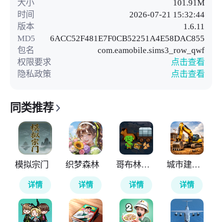
大小
101.91M
时间
2026-07-21 15:32:44
版本
1.6.11
MD5
6ACC52F481E7F0CB52251A4E58DAC855
包名
com.eamobile.sims3_row_qwf
权限要求
点击查看
隐私政策
点击查看
同类推荐
模拟宗门
织梦森林
哥布林的商队
城市建筑模拟26
详情
详情
详情
详情