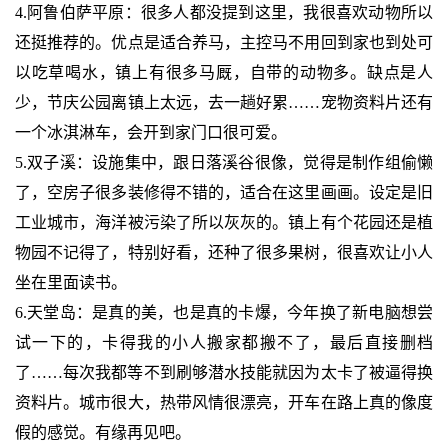
4.阿鲁伯萨平原：很多人都没提到这里，我很喜欢动物所以
还挺推荐的。优点是适合养马，主控马不用回到家也到处可
以吃草喝水，镇上有很多马厩，自带的动物多。缺点是人
少，节庆公园离镇上太远，去一趟好累……宠物资料片还有
一个冰淇淋车，会开到家门口很可爱。
5.双子溪：设施集中，跟日落溪谷很像，觉得是制作组偷懒
了，空房子很多装修得不错的，适合在这里画画。设定是旧
工业城市，海洋被污染了所以灰灰的。镇上有个花园还是植
物园不记得了，特别好看，还种了很多果树，很喜欢让小人
坐在里面读书。
6.天堂岛：是真的美，也是真的卡爆，今年换了新电脑想尝
试一下的，卡得我的小人搬家都搬不了，最后直接删档
了……每次我都等不到刷够潜水技能就因为太卡了被逼得换
资料片。城市很大，热带风情很漂亮，开车在路上真的像度
假的感觉。有缘再见吧。