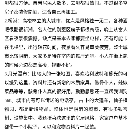
哪都很方便。自带居民人数多，去哪都很热闹。不过很多空
房子都装修简陋，适合自己再加工。
2.桥港：高楼林立的大城市，优点是风格独一无二，各种酒
吧很酷很新潮，名人住的别墅区房子都很高级，晚上从富人
区看夜景很震撼。缺点是基本去哪都要坐电梯，还有可能卡
在电梯里，出行较花时间，夜景看久容易审美疲劳，整个城
市比较阴暗，大家多是待在室内的舞厅酒吧。小人在街上跑
的时候旁边都是高楼，视野不好。
3.月光瀑布：比较大的一张地图，喜欢哈利波特和暮光的可
以搬到这里，资料片还有新增的木质家具，骸骨仆人，辣椒
菜品等等，骸骨仆人真的很好用，勤勤恳恳还一直帮我训狗
hhh。城市内有可以传送的电话亭，占 卜的大篷车，仙子植
物园，都是新增物品。整体也是阴暗的城市，有很多银杏
树，设施集中。我还挺喜欢这里的房屋风格，家家户户基本
都带一个小院子，可以和宠物资料片一起装。