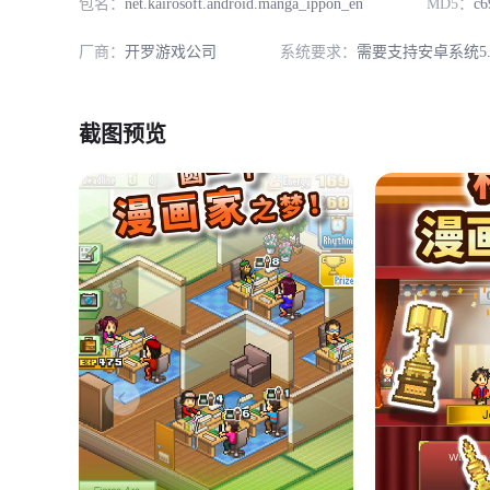
包名：
net.kairosoft.android.manga_ippon_en
MD5：
c6
厂商：
开罗游戏公司
系统要求：
需要支持安卓系统5.
截图预览