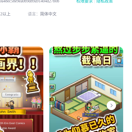
|
9a48ec58e9ea0b9d89a91404d27b0b
权限要求
隐私政策
2以上
语言：
简体中文