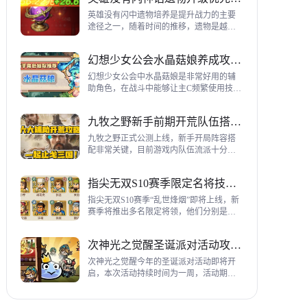
到三代打熊英雄选择建议，各位参考一
下。
英雄没有闪中遗物培养是提升战力的主要
途径之一，随着时间的推移，遗物是越来
越多，神话遗物也越来越多，平民手上也
有不少，哪些遗物推荐养成呢？这里带来
幻想少女公会水晶菇娘养成攻略详解
神话遗物升级优先级建议。
幻想少女公会中水晶菇娘是非常好用的辅
助角色，在战斗中能够让主C频繁使用技
能，适合不同类型的输出角色，推荐玩家
们进行重点培养，这里带来会水晶菇娘养
九牧之野新手前期开荒队伍搭配指南
成全方位指南，大家来看看吧。
九牧之野正式公测上线，新手开局阵容搭
配非常关键，目前游戏内队伍流派十分丰
富，开荒其主要围绕辅助武将来进行搭
配，那么具体如何配队呢？这里带来新手
指尖无双S10赛季限定名将技能一览
前期开荒阵容搭配详细攻略。
指尖无双S10赛季“乱世烽烟”即将上线，新
赛季将推出多名限定将领，他们分别是：
关银屏、机·邓艾、猛·徐晃、吕玲绮，这里
带来所有武将技能爆料，小伙伴们提前来
次神光之觉醒圣诞派对活动攻略指南
了解一下吧。
次神光之觉醒今年的圣诞派对活动即将开
启，本次活动持续时间为一周，活动期间
玩家喂养圣诞彩蛋能够获得圣诞装饰，用
来提升活动等级领取对应奖励，下面为大