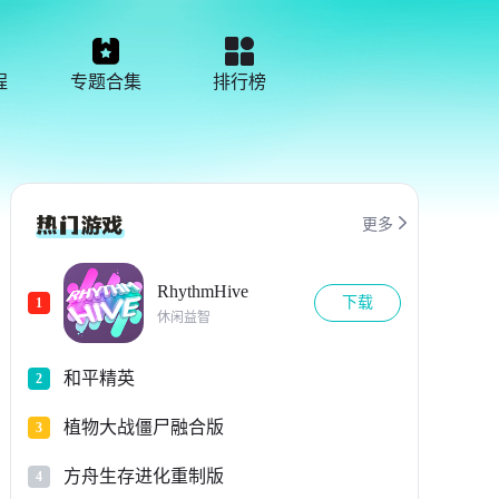
程
专题合集
排行榜

更多
RhythmHive
下载
1
休闲益智
和平精英
2
植物大战僵尸融合版
3
方舟生存进化重制版
4