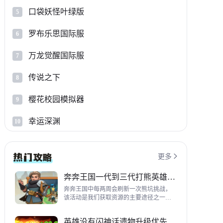
口袋妖怪叶绿版
5
罗布乐思国际服
6
万龙觉醒国际服
7
传说之下
8
樱花校园模拟器
9
幸运深渊
10
更多

奔奔王国一代到三代打熊英雄推荐
奔奔王国中每两周会刷新一次熊坑挑战，
该活动是我们获取资源的主要途径之一，
并且上次更新之后还增加了打熊的奖励，
哪些英雄适合平民打熊呢？这里带来一代
英雄没有闪神话遗物升级优先级指南