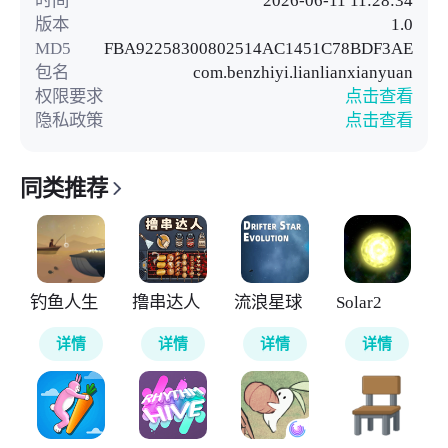
版本
1.0
MD5
FBA92258300802514AC1451C78BDF3AE
包名
com.benzhiyi.lianlianxianyuan
权限要求
点击查看
隐私政策
点击查看
同类推荐
钓鱼人生
撸串达人
流浪星球
Solar2
详情
详情
详情
详情