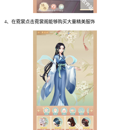
4、在霓裳点击霓裳阁能够购买大量精美服饰