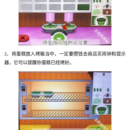
2、将蛋糕放入烤箱当中，一定要攒钱去商店买闹钟和提示
器，它可以提醒你蛋糕已经烤好。