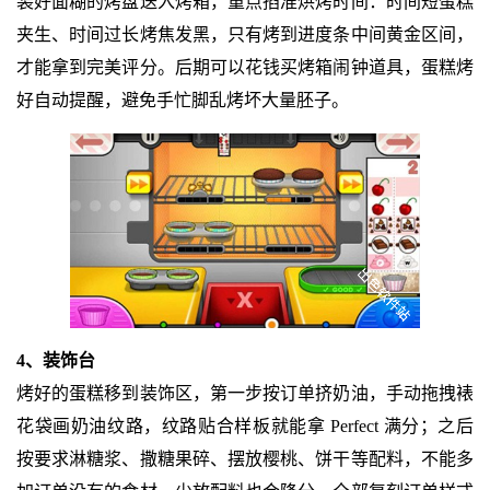
装好面糊的烤盘送入烤箱，重点掐准烘烤时间：时间短蛋糕
夹生、时间过长烤焦发黑，只有烤到进度条中间黄金区间，
才能拿到完美评分。后期可以花钱买烤箱闹钟道具，蛋糕烤
好自动提醒，避免手忙脚乱烤坏大量胚子。
4、装饰台
烤好的蛋糕移到装饰区，第一步按订单挤奶油，手动拖拽裱
花袋画奶油纹路，纹路贴合样板就能拿 Perfect 满分；之后
按要求淋糖浆、撒糖果碎、摆放樱桃、饼干等配料，不能多