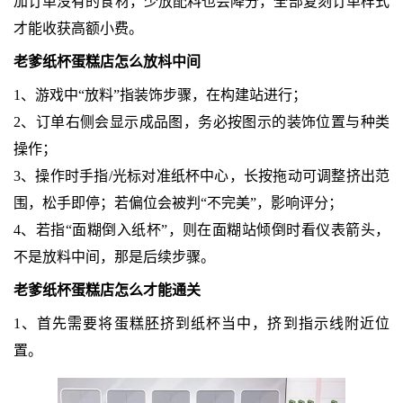
加订单没有的食材，少放配料也会降分，全部复刻订单样式
才能收获高额小费。
老爹纸杯蛋糕店怎么放枓中间
1、游戏中“放料”指装饰步骤，在构建站进行；
2、订单右侧会显示成品图，务必按图示的装饰位置与种类
操作；
3、操作时手指/光标对准纸杯中心，长按拖动可调整挤出范
围，松手即停；若偏位会被判“不完美”，影响评分；
4、若指“面糊倒入纸杯”，则在面糊站倾倒时看仪表箭头，
不是放料中间，那是后续步骤。
老爹纸杯蛋糕店怎么才能通关
1、首先需要将蛋糕胚挤到纸杯当中，挤到指示线附近位
置。