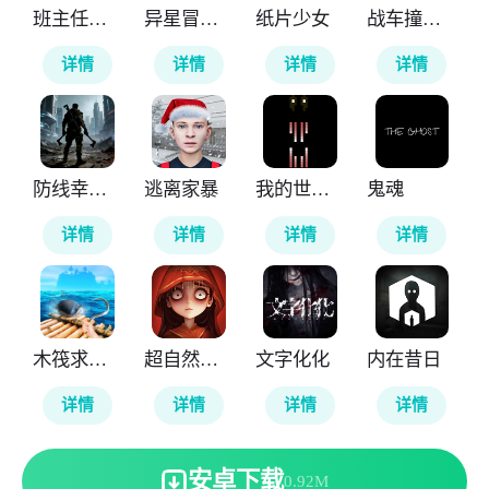
班主任模拟器
异星冒险灵戊
纸片少女
战车撞僵尸地牢
详情
详情
详情
详情
防线幸存者
逃离家暴
我的世界雾中人
鬼魂
详情
详情
详情
详情
木筏求生4无尽之海
超自然行动组
文字化化
内在昔日
详情
详情
详情
详情
安卓下载
0.92M