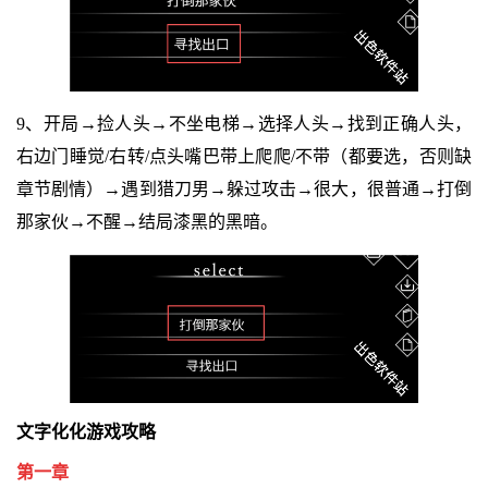
9、开局→捡人头→不坐电梯→选择人头→找到正确人头，
右边门睡觉/右转/点头嘴巴带上爬爬/不带（都要选，否则缺
章节剧情）→遇到猎刀男→躲过攻击→很大，很普通→打倒
那家伙→不醒→结局漆黑的黑暗。
文字化化游戏攻略
第一章