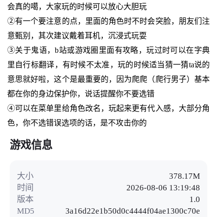
会真的噶，大家玩的时候可以放心大胆玩
②有一个要注意的点，里面的角色时不时会突脸，朋友们注
意甄别，其次建议戴着耳机，沉浸式玩耍
③关于鬼语，b站或游戏圈里面有攻略，玩过时可以在字典
里自行标翻译，有时候不太准，玩的时候适当猜一猜ta说的
意思就好啦，这个是最重要的，因为爬爬（爬行男子）基本
都在你的身边保护你，说话提醒你不要选错
④可以在菜单里给角色改名，玩起来更有代入感，大部分角
色，你不选错误选项的话，是不攻击你的
游戏信息
大小
378.17M
时间
2026-08-06 13:19:48
版本
1.0
MD5
3a16d22e1b50d0c4444f04ae1300c70e