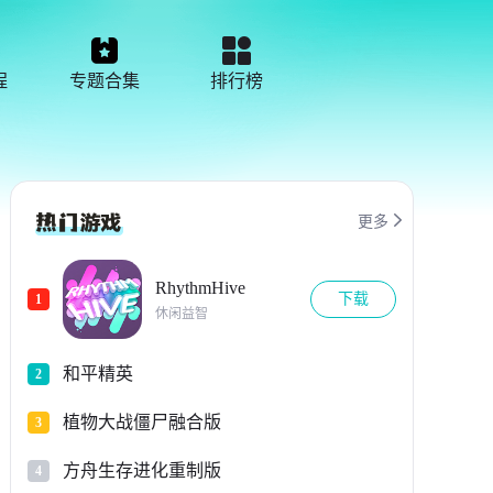
程
专题合集
排行榜

更多
RhythmHive
下载
1
休闲益智
和平精英
2
植物大战僵尸融合版
3
方舟生存进化重制版
4