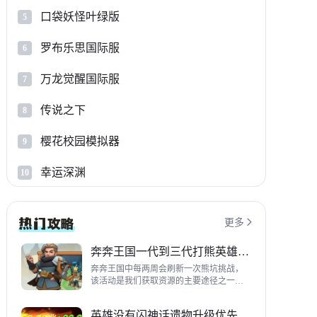
口袋妖怪叶绿版
5
罗布乐思国际服
6
万龙觉醒国际服
7
传说之下
8
樱花校园模拟器
9
幸运深渊
10
更多

奔奔王国一代到三代打熊英雄推荐
奔奔王国中每两周会刷新一次熊坑挑战，
该活动是我们获取资源的主要途径之一，
并且上次更新之后还增加了打熊的奖励，
哪些英雄适合平民打熊呢？这里带来一代
英雄没有闪神话遗物升级优先级指南