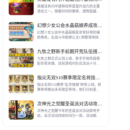
到三代打熊英雄选择建议，各位参考一
下。
英雄没有闪中遗物培养是提升战力的主要
途径之一，随着时间的推移，遗物是越来
越多，神话遗物也越来越多，平民手上也
有不少，哪些遗物推荐养成呢？这里带来
幻想少女公会水晶菇娘养成攻略详解
神话遗物升级优先级建议。
幻想少女公会中水晶菇娘是非常好用的辅
助角色，在战斗中能够让主C频繁使用技
能，适合不同类型的输出角色，推荐玩家
们进行重点培养，这里带来会水晶菇娘养
九牧之野新手前期开荒队伍搭配指南
成全方位指南，大家来看看吧。
九牧之野正式公测上线，新手开局阵容搭
配非常关键，目前游戏内队伍流派十分丰
富，开荒其主要围绕辅助武将来进行搭
配，那么具体如何配队呢？这里带来新手
指尖无双S10赛季限定名将技能一览
前期开荒阵容搭配详细攻略。
指尖无双S10赛季“乱世烽烟”即将上线，新
赛季将推出多名限定将领，他们分别是：
关银屏、机·邓艾、猛·徐晃、吕玲绮，这里
带来所有武将技能爆料，小伙伴们提前来
次神光之觉醒圣诞派对活动攻略指南
了解一下吧。
次神光之觉醒今年的圣诞派对活动即将开
启，本次活动持续时间为一周，活动期间
玩家喂养圣诞彩蛋能够获得圣诞装饰，用
来提升活动等级领取对应奖励，下面为大