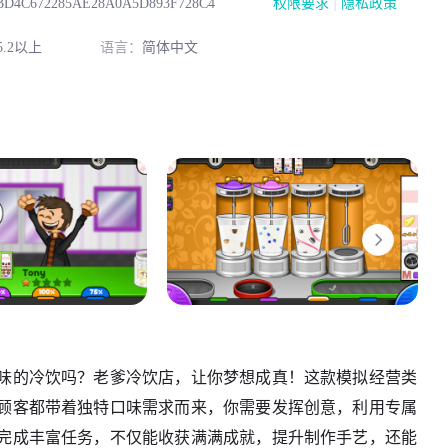
|
BD4C672285AE28A0A5D893F728C4
权限要求
隐私政策
.2以上
语言：
简体中文
味的冷饮吗？老爹冷饮店，让你梦想成真！这款模拟经营类
顾客都带着独特口味需求而来，你需要发挥创意，利用专属
完成丰富任务，不仅能收获满满成就，提升制作手艺，还能