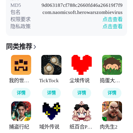
MD5
9d063187cf788c2660fd46a26619f7f9
包名
com.naomicsoft.herowarszombievirus
权限要求
点击查看
隐私政策
点击查看
同类推荐
我的世界地下城
TickTock
尘埃传说
捣蛋大脚怪
详情
详情
详情
详情
捕盗行纪
域外传说
纸百合PaperLily
肉先生2