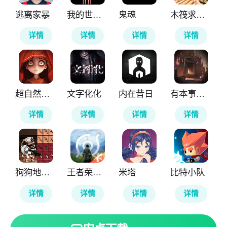
逃离家暴
我的世界雾中人
鬼魂
木筏求生4无尽之海
详情
详情
详情
详情
超自然行动组
文字化化
内在昔日
有本事来开门
详情
详情
详情
详情
狗狗地铁突围2
王者荣耀世界
米塔
比特小队
详情
详情
详情
详情