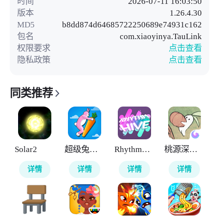
时间
2026-07-11 16:03:50
版本
1.26.4.30
MD5
b8dd874d64685722250689e74931c162
包名
com.xiaoyinya.TauLink
权限要求
点击查看
隐私政策
点击查看
同类推荐
Solar2
超级兔子人
RhythmHive
桃源深处有人家
详情
详情
详情
详情