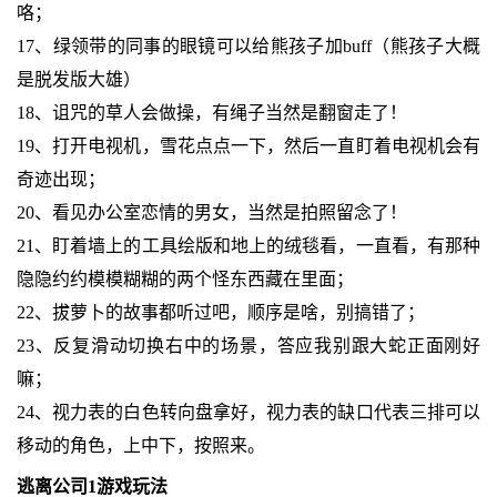
咯；
17、绿领带的同事的眼镜可以给熊孩子加buff（熊孩子大概
是脱发版大雄）
18、诅咒的草人会做操，有绳子当然是翻窗走了！
19、打开电视机，雪花点点一下，然后一直盯着电视机会有
奇迹出现；
20、看见办公室恋情的男女，当然是拍照留念了！
21、盯着墙上的工具绘版和地上的绒毯看，一直看，有那种
隐隐约约模模糊糊的两个怪东西藏在里面；
22、拔萝卜的故事都听过吧，顺序是啥，别搞错了；
23、反复滑动切换右中的场景，答应我别跟大蛇正面刚好
嘛；
24、视力表的白色转向盘拿好，视力表的缺口代表三排可以
移动的角色，上中下，按照来。
逃离公司1游戏玩法