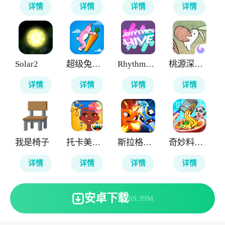
详情
详情
详情
详情
Solar2
超级兔子人
RhythmHive
桃源深处有人家
详情
详情
详情
详情
我是椅子
托卡美发沙龙4
斯拉格精灵一决雌雄2
奇妙料理餐厅
详情
详情
详情
详情
安卓下载
69.39M