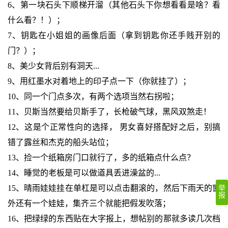
6、第一块石头下顺梯开溜（其他石头下你想看看是啥？看
什么看？！）；
7、钥匙在小姐姐的画像后面（拿到钥匙你还手贱开别的
门？）；
8、美少女背后别有洞天...
9、用红墨水对着地上的印子点一下（你就挂了）；
10、同一个门点多次，有两个选项当然右拐啦；
11、贝斯当然要给贝斯手了，长枪破气球，黑风双煞走！
12、这是个正常性向的选择， 男女喜好搭配好之后，别搞
错了露丝和杰克的船头站位；
13、捡一个纸箱房门口就行了，多的纸箱点什么点？
14、睡觉的老板是可以做道具丢进澡盆的...
15、晴雨娃娃挂在单杠是可以点击翻滚的，然后下雨天的窗
举
报
外还有一个娃娃，集齐三个就能把假发吹落；
16、把绿绿的东西贴在大字报上，想帖别的那就多读几次档