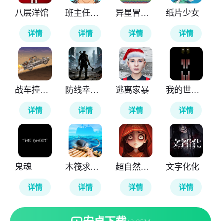
八层洋馆
班主任模拟器
异星冒险灵戊
纸片少女
详情
详情
详情
详情
战车撞僵尸地牢
防线幸存者
逃离家暴
我的世界雾中人
详情
详情
详情
详情
鬼魂
木筏求生4无尽之海
超自然行动组
文字化化
详情
详情
详情
详情