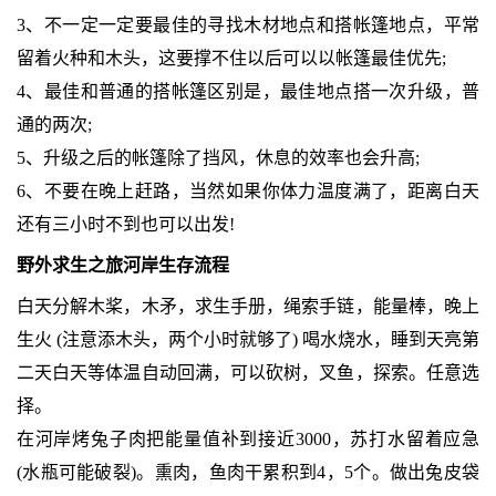
3、不一定一定要最佳的寻找木材地点和搭帐篷地点，平常
留着火种和木头，这要撑不住以后可以以帐篷最佳优先;
4、最佳和普通的搭帐篷区别是，最佳地点搭一次升级，普
通的两次;
5、升级之后的帐篷除了挡风，休息的效率也会升高;
6、不要在晚上赶路，当然如果你体力温度满了，距离白天
还有三小时不到也可以出发!
野外求生之旅河岸生存流程
白天分解木桨，木矛，求生手册，绳索手链，能量棒，晚上
生火 (注意添木头，两个小时就够了) 喝水烧水，睡到天亮第
二天白天等体温自动回满，可以砍树，叉鱼，探索。任意选
择。
在河岸烤兔子肉把能量值补到接近3000，苏打水留着应急
(水瓶可能破裂)。熏肉，鱼肉干累积到4，5个。做出兔皮袋