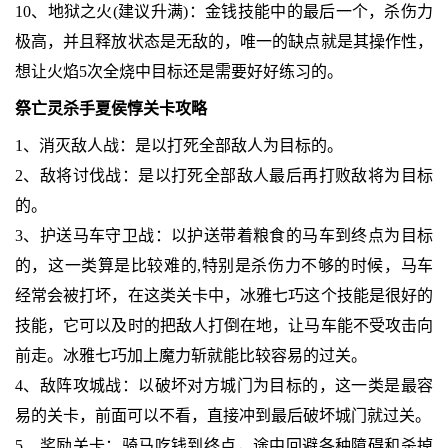
10、地狱之火(建议升满)：金钱技能中的最后一个，杀伤力
极高，并且释放状态是无敌的，唯一的缺点就是其操作性，
想让火焰5次全烧中目标还是需要好好练习的。
祭亡灵杀手夏侯惇关卡攻略
1、消灭敌人战：是以打死全部敌人为目标的。
2、敌将讨伐战：是以打死全部敌人最后再打败敌将为目标
的。
3、护送马车守卫战：以护送带着粮食的马车到终点为目标
的，这一类算是比较难的,特别是杀伤力不够的时候，马车
经常会被打坏，在这类关卡中，冰雅七巧这个技能是很好的
技能，它可以及时的把敌人打倒在地，让马车能不受攻击向
前走。冰雅七巧加上魔力斩就能比较容易的过关。
4、敌阵攻城战：以破坏对方城门为目标的，这一类是最容
易的关卡，前面可以不看，直接冲到最后破坏城门就过关。
5、奖励关卡：骑马吃钱到终点，途中回避各种障碍和杀掉