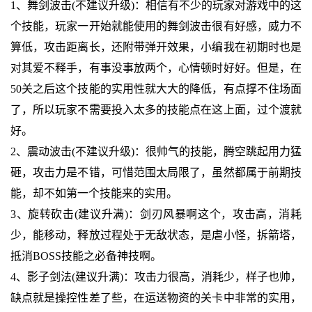
1、舞剑波击(不建议升级)：相信有不少的玩家对游戏中的这
个技能，玩家一开始就能使用的舞剑波击很有好感，威力不
算低，攻击距离长，还附带弹开效果，小编我在初期时也是
对其爱不释手，有事没事放两个，心情顿时好好。但是，在
50关之后这个技能的实用性就大大的降低，有点撑不住场面
了，所以玩家不需要投入太多的技能点在这上面，过个渡就
好。
2、震动波击(不建议升级)：很帅气的技能，腾空跳起用力猛
砸，攻击力是不错，可惜范围太局限了，虽然都属于前期技
能，却不如第一个技能来的实用。
3、旋转砍击(建议升满)：剑刃风暴啊这个，攻击高，消耗
少，能移动，释放过程处于无敌状态，是虐小怪，拆箭塔，
抵消BOSS技能之必备神技啊。
4、影子剑法(建议升满)：攻击力很高，消耗少，样子也帅，
缺点就是操控性差了些，在运送物资的关卡中非常的实用，