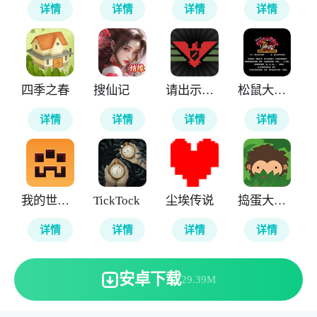
详情
详情
详情
详情
四季之春
搜仙记
请出示证件
松鼠大作战
详情
详情
详情
详情
我的世界地下城
TickTock
尘埃传说
捣蛋大脚怪
详情
详情
详情
详情
安卓下载
29.39M