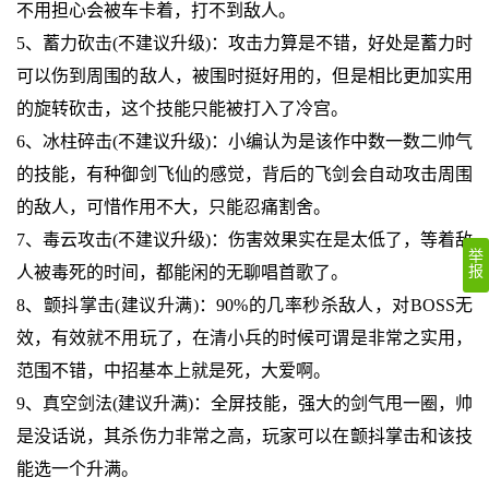
不用担心会被车卡着，打不到敌人。
5、蓄力砍击(不建议升级)：攻击力算是不错，好处是蓄力时
可以伤到周围的敌人，被围时挺好用的，但是相比更加实用
的旋转砍击，这个技能只能被打入了冷宫。
6、冰柱碎击(不建议升级)：小编认为是该作中数一数二帅气
的技能，有种御剑飞仙的感觉，背后的飞剑会自动攻击周围
的敌人，可惜作用不大，只能忍痛割舍。
7、毒云攻击(不建议升级)：伤害效果实在是太低了，等着敌
举
人被毒死的时间，都能闲的无聊唱首歌了。
报
8、颤抖掌击(建议升满)：90%的几率秒杀敌人，对BOSS无
效，有效就不用玩了，在清小兵的时候可谓是非常之实用，
范围不错，中招基本上就是死，大爱啊。
9、真空剑法(建议升满)：全屏技能，强大的剑气甩一圈，帅
是没话说，其杀伤力非常之高，玩家可以在颤抖掌击和该技
能选一个升满。