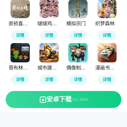
崇祯直聘明末官场沉浮模拟器
啵啵鸡物语
模拟宗门
织梦森林
详情
详情
详情
详情
哥布林的商队
城市建筑模拟26
偶像制作人
漫画书店模拟器
详情
详情
详情
详情
安卓下载
142.46M
本站所有软件来自互联网，版权归原著所有。敬请来信告知
(123server@cisis.com.cn)。
湘ICP备2025151250号-1