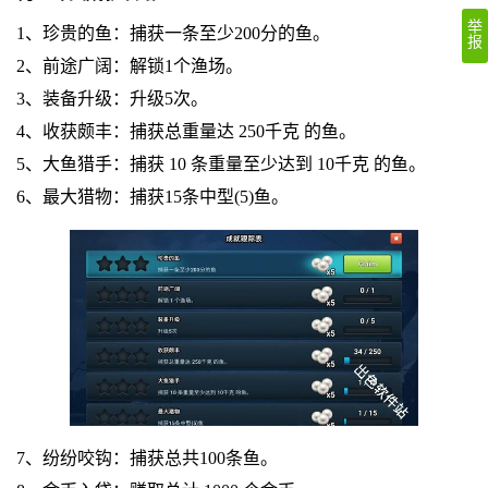
举
1、珍贵的鱼：捕获一条至少200分的鱼。
报
2、前途广阔：解锁1个渔场。
3、装备升级：升级5次。
4、收获颇丰：捕获总重量达 250千克 的鱼。
5、大鱼猎手：捕获 10 条重量至少达到 10千克 的鱼。
6、最大猎物：捕获15条中型(5)鱼。
7、纷纷咬钩：捕获总共100条鱼。