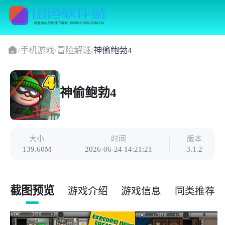
/
手机游戏
/
冒险解谜
/
神偷鲍勃4
神偷鲍勃4
大小
时间
版本
139.60M
2026-06-24 14:21:21
3.1.2
截图预览
游戏介绍
游戏信息
同类推荐