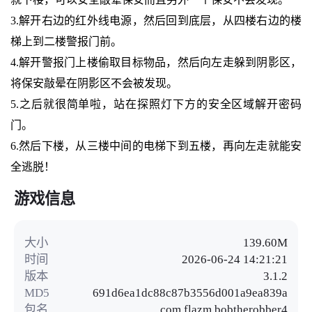
3.解开右边的红外线电源，然后回到底层，从四楼右边的楼
梯上到二楼警报门前。
4.解开警报门上楼偷取目标物品，然后向左走躲到阴影区，
将保安敲晕在阴影区不会被发现。
5.之后就很简单啦，站在探照灯下方的安全区域解开密码
门。
6.然后下楼，从三楼中间的电梯下到五楼，再向左走就能安
全逃脱！
游戏信息
大小
139.60M
时间
2026-06-24 14:21:21
版本
3.1.2
MD5
691d6ea1dc88c87b3556d001a9ea839a
包名
com.flazm.bobtherobber4