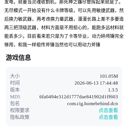
发电，就要当灵魂收割机，那死神之镰尽管挥起来就是了。
无尽模式一开始没有什么卡牌等级，可以先用敏捷武器，然
后换力敏武器，再考虑换力量武器，漫漫长路上差不多要造
两三把顶级武器，材料方面是不用担心的，能跑多远材料就
能丢多少。目前看来若只是为了卡等毕业，动力碎颅锤完全
够用，和我一样祖传斧锤当然也可以用动力斧锤
游戏信息
大小
101.05M
时间
2026-06-13 17:44:48
版本
1.3.5
MD5
6fa0494e312d1777dae841902d1ff603
包名
com.cig.homebehind.dcn
权限要求
点击查看
隐私政策
点击查看