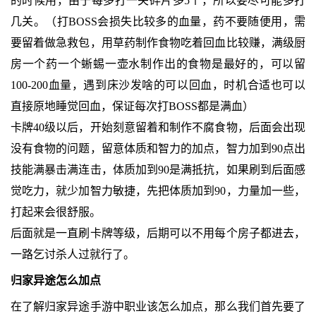
的时候用，由于每多打一关碎片多5个，所以要尽可能多打
几关。（打BOSS会损失比较多的血量，药不要随便用，需
要留着做急救包，用草药制作食物吃着回血比较赚，满级厨
房一个药一个蜥蜴一壶水制作出的食物是最好的，可以留
100-200血量，遇到床沙发啥的可以回血，时机合适也可以
直接原地睡觉回血，保证每次打BOSS都是满血）
卡牌40级以后，开始刻意留着和制作不腐食物，后面会出现
没有食物的问题，留意体质和智力的加点，智力加到90点出
技能满暴击满连击，体质加到90是满抵抗，如果刷到后面感
觉吃力，就少加智力敏捷，先把体质加到90，力量加一些，
打起来会很舒服。
后面就是一直刷卡牌等级，后期可以不用每个房子都进去，
一路乞讨杀人过就行了。
归家异途怎么加点
在了解归家异途手游中职业该怎么加点，那么我们首先要了