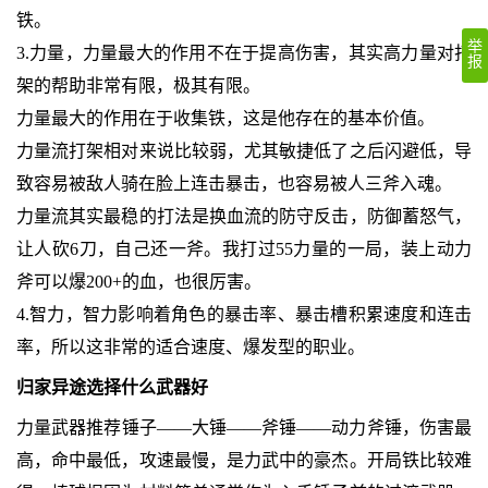
铁。
举
3.力量，力量最大的作用不在于提高伤害，其实高力量对打
报
架的帮助非常有限，极其有限。
力量最大的作用在于收集铁，这是他存在的基本价值。
力量流打架相对来说比较弱，尤其敏捷低了之后闪避低，导
致容易被敌人骑在脸上连击暴击，也容易被人三斧入魂。
力量流其实最稳的打法是换血流的防守反击，防御蓄怒气，
让人砍6刀，自己还一斧。我打过55力量的一局，装上动力
斧可以爆200+的血，也很厉害。
4.智力，智力影响着角色的暴击率、暴击槽积累速度和连击
率，所以这非常的适合速度、爆发型的职业。
归家异途选择什么武器好
力量武器推荐锤子——大锤——斧锤——动力斧锤，伤害最
高，命中最低，攻速最慢，是力武中的豪杰。开局铁比较难