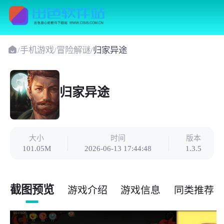
/
手机游戏
/
冒险解谜
/
归家异途
归家异途
大小
时间
版本
101.05M
2026-06-13 17:44:48
1.3.5
截图预览
游戏介绍
游戏信息
同类推荐