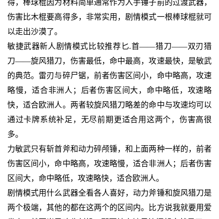
得，棒球棍因为材料简单通常作为入手锤子前的过渡武器，
伤害比木棍要高得多，非常实用，剧情模式一根棒球棍就可
以走出沙漠了。
敏捷武器新人剧情模式比较推荐匕.首——猎刀——双刃猎
刀——旋风猎刀，伤害最低，命中最高，攻速最快，是敏武
的典范。雷刃与碎尸锯，前者伤害区间小，命中略高，攻速
略慢，适合非洲人；后者伤害区间大，命中略低，攻速略
快，适合欧洲人。两者较旋风猎刀略差的命中与攻速均可以
通过卡牌系统补足，无尽前期更适合用这两个，伤害高很
多。
力敏武只有斩首斧和动力碎颅锤，和上面两种一样的，前者
伤害区间小，命中略高，攻速略慢，适合非洲人；后者伤害
区间大，命中略低，攻速略快，适合欧洲人。
剧情模式用什么武器全看各人喜好，动力斧锤和旋风猎刀是
两个极端，其他的都在这两个的区间内。比方说我就要用爱