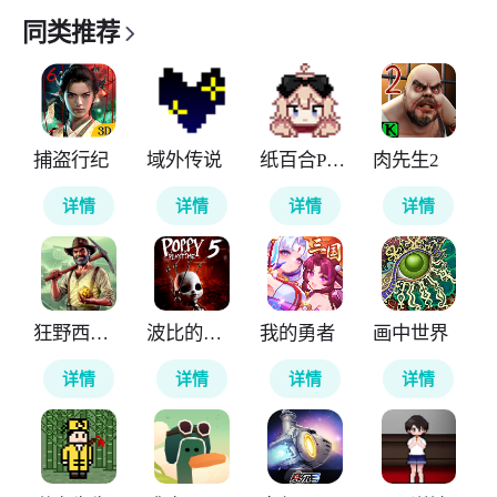
同类推荐
捕盗行纪
域外传说
纸百合PaperLily
肉先生2
详情
详情
详情
详情
狂野西部矿工
波比的游戏时间第五章官方正版
我的勇者
画中世界
详情
详情
详情
详情