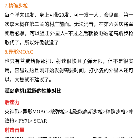
7.精确步枪
每个弹夹10发，身上可带20发，可一发一人，会见血，第一
次拿大概在第二关的村庄前面。无法消音，在第六关庆将军
死后必拿，可以狙击外星人~不过之后就被电磁能高斯步枪
取代了，所以好像就没了= =
8.异形MOAC
也只有普费给你那把，射速很快且子弹无限，但不是很实
用，容易过热且刚开始发射需要时间，打小隻的外星人还可
以，大隻就不建议了。
孤岛危机1武器的性能对比
后座力
火神砲>异形MOAC>散弹枪>电磁能高斯步枪>精确步枪>冲
锋枪> FY71> SCAR
射击音量