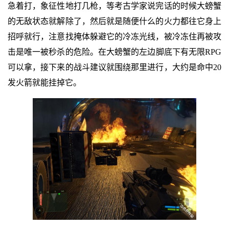
急着打，象征性地打几枪，等考古学家说完话的时候大螃蟹
的无敌状态就解除了，然后就是随便什么的火力都往它身上
招呼就行，注意找掩体躲避它的冷冻光线，被冷冻住再被攻
击是唯一被秒杀的危险。在大螃蟹的左边脚底下有无限RPG
可以拿，接下来的战斗建议就围绕那里进行，大约是命中20
发火箭就能挂掉它。