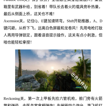
箱里有武器补给，别省着！带队长去着火的载具旁补热量，
最后从侧面上桥，这关也不难！
Ascension关，记住Q、E键加速转弯，Shift开助推器，A、D
键闪避，从桥下飞，远离白色屏蔽和龙卷风！先用电枪打敌
人再用导弹锁定，跟着语音提示操作，这关有点小刺激，但
咱也能轻松拿捏！
Reckoning关，第一次上甲板先捡六管机枪，舱门旁有火箭
筒和弹药，去医务室拿榴弹炮！先摧毁四个炮台，等飞机打