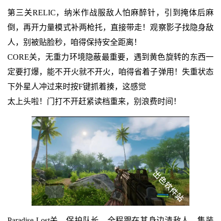
第三关RELIC，纳米作战服敌人怕麻醉针，引到掩体后麻
倒，再开力量模式补两枪托，直接带走！观察影子找隐身敌
人，别被贴脸秒，咱得保持安全距离！
CORE关，无重力环境隐蔽最重要，遇到黄色旋转的东西一
定要打爆，能不开火就不开火，咱得省着子弹用！失重状态
下外星人冲过来时按F键抓着揍，这感觉
太上头啦！门打不开赶紧读档重来，别浪费时间！
Paradise Lost关，保护队长，全程跟在其身边清敌人，集装