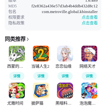
版本
1.6.489
MD5
f2e8362a436e57d3ab4b4ddb432d8c12
包名
com.metroville.global.kbinstaller
权限要求
点击查看
隐私政策
点击查看
同类推荐
西蒙的猫消除
当铺人生2
恋恋仙缘
网络天才
详情
详情
详情
详情
尤雅时间
披萨猫
黑暗料理王
泡泡魔女传奇3