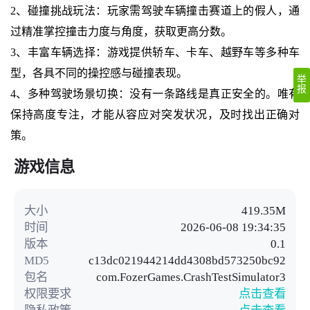
2、碰撞挑战玩法：玩家需驾驶车辆撞击赛道上的假人，通
过精准掌控撞击力度与角度，获取更高分数。
3、丰富车辆选择：游戏提供轿车、卡车、越野车等多种车
型，各具不同的操控感与碰撞表现。
举
报
4、多种驾驶场景切换：没有一条路线是真正安全的。唯有
保持高度专注，才能从容应对突发状况，及时找出正确对
策。
游戏信息
大小
419.35M
时间
2026-06-08 19:34:35
版本
0.1
MD5
c13dc021944214dd4308bd573250bc92
包名
com.FozerGames.CrashTestSimulator3
权限要求
点击查看