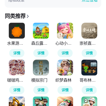
隐私政策
点击查看
同类推荐
水果游乐场国际版
森丘露营地物语
心动小镇国际服
崇祯直聘明末官场沉浮模拟器
详情
详情
详情
详情
啵啵鸡物语
模拟宗门
织梦森林
哥布林的商队
详情
详情
详情
详情