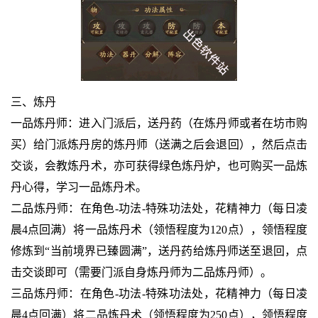
三、炼丹
一品炼丹师：进入门派后，送丹药（在炼丹师或者在坊市购
买）给门派炼丹房的炼丹师（送满之后会退回），然后点击
交谈，会教炼丹术，亦可获得绿色炼丹炉，也可购买一品炼
丹心得，学习一品炼丹术。
二品炼丹师：在角色-功法-特殊功法处，花精神力（每日凌
晨4点回满）将一品炼丹术（领悟程度为120点），领悟程度
修炼到“当前境界已臻圆满”，送丹药给炼丹师送至退回，点
击交谈即可（需要门派自身炼丹师为二品炼丹师）。
三品炼丹师：在角色-功法-特殊功法处，花精神力（每日凌
晨4点回满）将二品炼丹术（领悟程度为250点），领悟程度