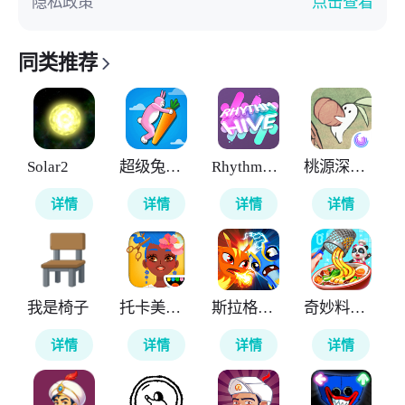
隐私政策
点击查看
同类推荐
Solar2
超级兔子人
RhythmHive
桃源深处有人家
详情
详情
详情
详情
我是椅子
托卡美发沙龙4
斯拉格精灵一决雌雄2
奇妙料理餐厅
详情
详情
详情
详情