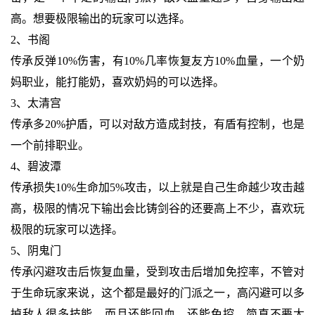
高。想要极限输出的玩家可以选择。
2、书阁
传承反弹10%伤害，有10%几率恢复友方10%血量，一个奶
妈职业，能打能奶，喜欢奶妈的可以选择。
3、太清宫
传承多20%护盾，可以对敌方造成封技，有盾有控制，也是
一个前排职业。
4、碧波潭
传承损失10%生命加5%攻击，以上就是自己生命越少攻击越
高，极限的情况下输出会比铸剑谷的还要高上不少，喜欢玩
极限的玩家可以选择。
5、阴鬼门
传承闪避攻击后恢复血量，受到攻击后增加免控率，不管对
于生命玩家来说，这个都是最好的门派之一，高闪避可以多
掉敌人很多技能，而且还能回血，还能免控，简直不要太