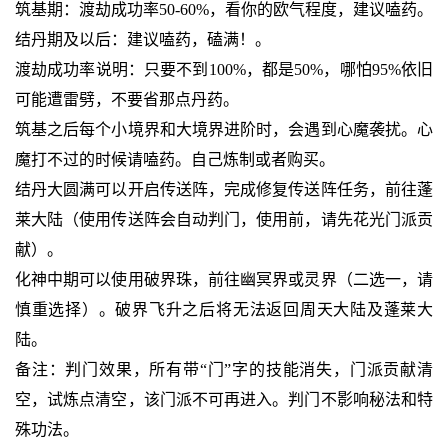
筑基期：渡劫成功率50-60%，看你的欧气程度，建议嗑药。
结丹期及以后：建议嗑药，磕满！。
渡劫成功率说明：只要不到100%，都是50%，哪怕95%依旧
可能遭雷劈，不要省那点丹药。
筑基之后每个小境界和大境界进阶时，会遇到心魔袭扰。心
魔打不过的时候请嗑药。自己炼制或者购买。
结丹大圆满可以开启传送阵，完成修复传送阵任务，前往蓬
莱大陆（使用传送阵会自动判门，使用前，请先花光门派贡
献）。
化神中期可以使用破界珠，前往幽冥界或灵界（二选一，请
慎重选择）。破界飞升之后将无法返回周天大陆及蓬莱大
陆。
备注：判门效果，所有带“门”字的技能消失，门派贡献清
空，试炼点清空，该门派不可再进入。判门不影响秘法和特
殊功法。