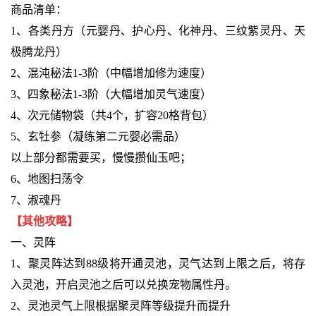
商品清单：
1、各类丹方（元婴丹、护心丹、化神丹、三纹紫灵丹、天
极腾龙丹）
2、混沌秘法1-3阶（中幅增加修为速度）
3、四象秘法1-3阶（大幅增加灵气速度）
4、次元储物袋（共4个，扩容20格背包）
5、玄牡参（凝练第二元婴必需品）
以上部分都需要买，慢慢攒仙玉吧；
6、地图扫荡令
7、淑魂丹
【其他攻略】
一、灵阵
1、聚灵阵达到88级将开通灵池，灵气达到上限之后，将存
入灵池，开启灵池之后可以兑换宠物属性丹。
2、灵池灵气上限根据聚灵阵等级提升而提升