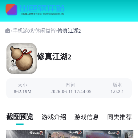
/
手机游戏
/
休闲益智
/
修真江湖2
修真江湖2
大小
时间
版本
862.19M
2026-06-11 17:44:05
1.0.2.1
截图预览
游戏介绍
游戏信息
同类推荐