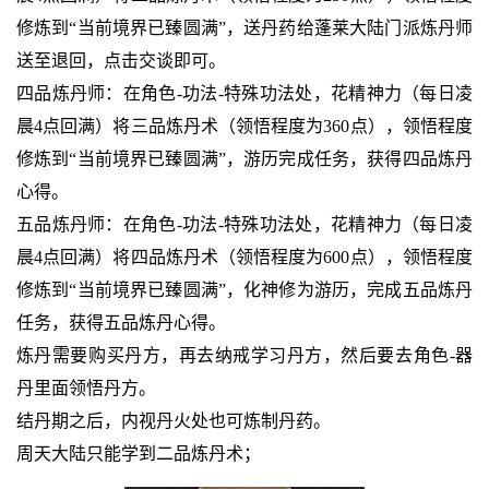
修炼到“当前境界已臻圆满”，送丹药给蓬莱大陆门派炼丹师
送至退回，点击交谈即可。
四品炼丹师：在角色-功法-特殊功法处，花精神力（每日凌
晨4点回满）将三品炼丹术（领悟程度为360点），领悟程度
修炼到“当前境界已臻圆满”，游历完成任务，获得四品炼丹
心得。
五品炼丹师：在角色-功法-特殊功法处，花精神力（每日凌
晨4点回满）将四品炼丹术（领悟程度为600点），领悟程度
修炼到“当前境界已臻圆满”，化神修为游历，完成五品炼丹
任务，获得五品炼丹心得。
炼丹需要购买丹方，再去纳戒学习丹方，然后要去角色-器
丹里面领悟丹方。
结丹期之后，内视丹火处也可炼制丹药。
周天大陆只能学到二品炼丹术；