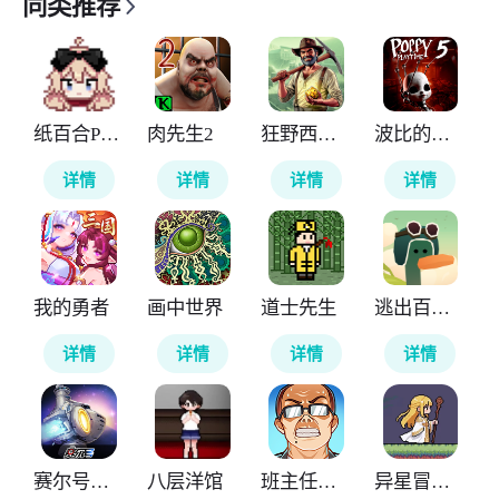
同类推荐
纸百合PaperLily
肉先生2
狂野西部矿工
波比的游戏时间第五章官方正版
详情
详情
详情
详情
我的勇者
画中世界
道士先生
逃出百慕大
详情
详情
详情
详情
赛尔号巅峰之战
八层洋馆
班主任模拟器
异星冒险灵戊