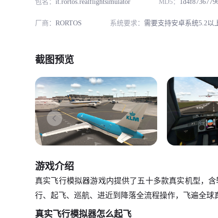
包名：
it.rortos.realflightsimulator
MD5：
1d4f8736779
厂商：
RORTOS
系统要求：
需要支持安卓系统5.2以
截图预览
游戏介绍
真实飞行模拟器游戏内提供了五十多款真实机型，含
行、起飞、巡航、进近到降落全流程操作，飞遍全球
真实飞行模拟器怎么起飞