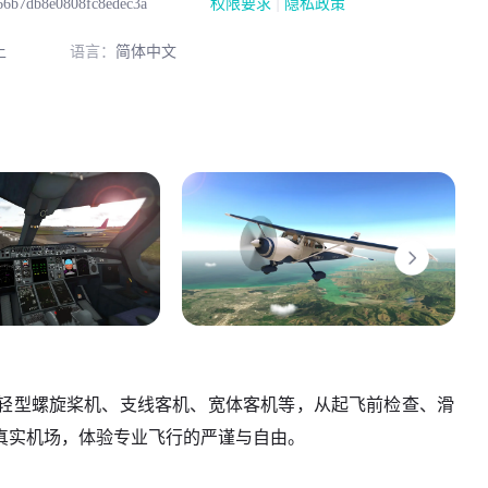
|
66b7db8e0808fc8edec3a
权限要求
隐私政策
上
语言：
简体中文
轻型螺旋桨机、支线客机、宽体客机等，从起飞前检查、滑
真实机场，体验专业飞行的严谨与自由。