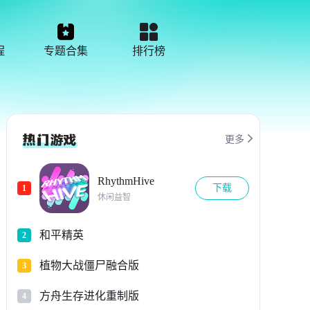
程
专题合集
排行榜

更多
RhythmHive
下载
1
休闲益智
和平精英
2
植物大战僵尸融合版
3
方舟生存进化重制版
4