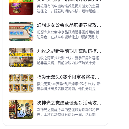
到三代打熊英雄选择建议，各位参考一
下。
英雄没有闪中遗物培养是提升战力的主要
途径之一，随着时间的推移，遗物是越来
越多，神话遗物也越来越多，平民手上也
有不少，哪些遗物推荐养成呢？这里带来
幻想少女公会水晶菇娘养成攻略详解
神话遗物升级优先级建议。
幻想少女公会中水晶菇娘是非常好用的辅
助角色，在战斗中能够让主C频繁使用技
能，适合不同类型的输出角色，推荐玩家
们进行重点培养，这里带来会水晶菇娘养
九牧之野新手前期开荒队伍搭配指南
成全方位指南，大家来看看吧。
九牧之野正式公测上线，新手开局阵容搭
配非常关键，目前游戏内队伍流派十分丰
富，开荒其主要围绕辅助武将来进行搭
配，那么具体如何配队呢？这里带来新手
指尖无双S10赛季限定名将技能一览
前期开荒阵容搭配详细攻略。
指尖无双S10赛季“乱世烽烟”即将上线，新
赛季将推出多名限定将领，他们分别是：
关银屏、机·邓艾、猛·徐晃、吕玲绮，这里
带来所有武将技能爆料，小伙伴们提前来
次神光之觉醒圣诞派对活动攻略指南
了解一下吧。
次神光之觉醒今年的圣诞派对活动即将开
启，本次活动持续时间为一周，活动期间
玩家喂养圣诞彩蛋能够获得圣诞装饰，用
来提升活动等级领取对应奖励，下面为大