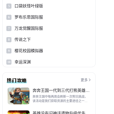
口袋妖怪叶绿版
5
罗布乐思国际服
6
万龙觉醒国际服
7
传说之下
8
樱花校园模拟器
9
幸运深渊
10
更多

奔奔王国一代到三代打熊英雄推荐
奔奔王国中每两周会刷新一次熊坑挑战，
该活动是我们获取资源的主要途径之一，
并且上次更新之后还增加了打熊的奖励，
哪些英雄适合平民打熊呢？这里带来一代
英雄没有闪神话遗物升级优先级指南