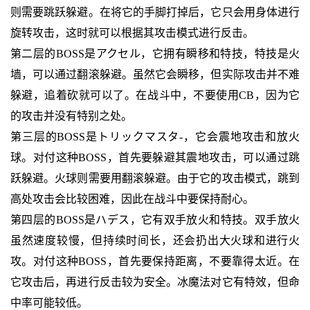
则需要跳跃躲避。在将它的手脚打掉后，它只会用身体进行
旋转攻击，这时就可以根据其攻击模式进行反击。
第二层的BOSS是アクセル，它拥有瞬移和特技，特技是火
墙，可以通过翻滚躲避。虽然它会瞬移，但实际攻击并不难
躲避，追着砍就可以了。在战斗中，不要使用CB，因为它
的攻击并没有特别之处。
第三层的BOSS是トリックマスタ-，它会震地攻击和放火
球。对付这种BOSS，首先要躲避其震地攻击，可以通过跳
跃躲避。火球则需要用翻滚躲避。由于它的攻击模式，跳到
高处攻击会比较困难，因此在战斗中要保持耐心。
第四层的BOSS是ハデス，它有双手放火和特技。双手放火
虽然速度较慢，但持续时间长，还会扔出大火球和进行火
攻。对付这种BOSS，首先要保持距离，不要靠得太近。在
它攻击后，再进行反击较为安全。冰魔法对它有特效，但命
中率可能较低。