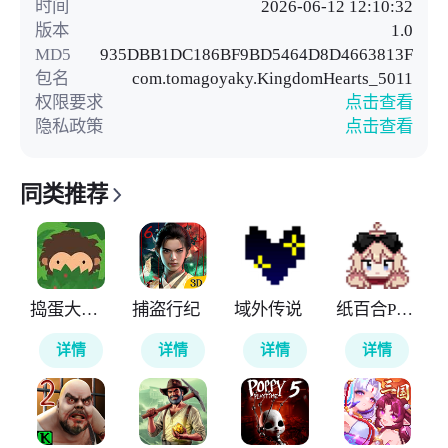
时间
2026-06-12 12:10:32
版本
1.0
MD5
935DBB1DC186BF9BD5464D8D4663813F
包名
com.tomagoyaky.KingdomHearts_5011
权限要求
点击查看
隐私政策
点击查看
同类推荐
捣蛋大脚怪
捕盗行纪
域外传说
纸百合PaperLily
详情
详情
详情
详情