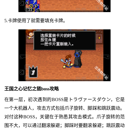
5.卡牌使用了就需要填充卡牌。
王国之心记忆之链boss攻略
在第一层，初次遇到的BOSS是トラヴァースダウン，它是
一个大机器人，攻击方式包括爪子旋转、脚踩和跳跃震动。
对付这种BOSS，关键在于熟悉其攻击模式。爪子旋转的范
围不大，可以通过翻滚躲避；脚踩时要翻滚躲避；跳跃震动