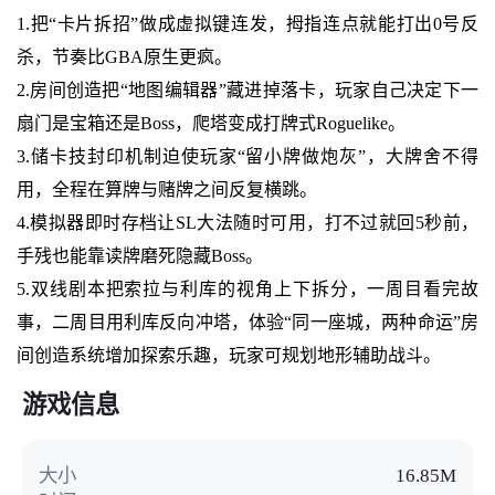
1.把“卡片拆招”做成虚拟键连发，拇指连点就能打出0号反
杀，节奏比GBA原生更疯。
2.房间创造把“地图编辑器”藏进掉落卡，玩家自己决定下一
扇门是宝箱还是Boss，爬塔变成打牌式Roguelike。
3.储卡技封印机制迫使玩家“留小牌做炮灰”，大牌舍不得
用，全程在算牌与赌牌之间反复横跳。
4.模拟器即时存档让SL大法随时可用，打不过就回5秒前，
手残也能靠读牌磨死隐藏Boss。
5.双线剧本把索拉与利库的视角上下拆分，一周目看完故
事，二周目用利库反向冲塔，体验“同一座城，两种命运”房
间创造系统增加探索乐趣，玩家可规划地形辅助战斗。
游戏信息
大小
16.85M