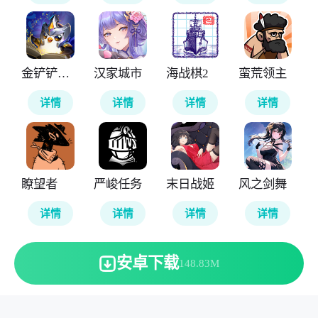
金铲铲之战国际服
汉家城市
海战棋2
蛮荒领主
详情
详情
详情
详情
瞭望者
严峻任务
末日战姬
风之剑舞
详情
详情
详情
详情
安卓下载
148.83M
本站所有软件来自互联网，版权归原著所有。敬请来信告知