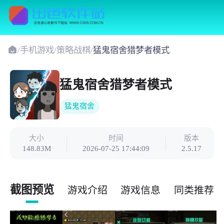
/
手机游戏
/
策略战棋
/
猛鬼宿舍猎梦者模式
猛鬼宿舍猎梦者模式
猛鬼宿舍
大小
时间
版本
148.83M
2026-07-25 17:44:09
2.5.17
截图预览
游戏介绍
游戏信息
同类推荐