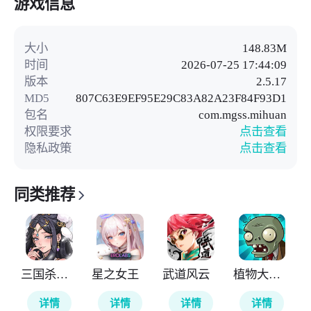
游戏信息
大小
148.83M
时间
2026-07-25 17:44:09
版本
2.5.17
MD5
807C63E9EF95E29C83A82A23F84F93D1
包名
com.mgss.mihuan
权限要求
点击查看
隐私政策
点击查看
同类推荐
三国杀武将觉醒
星之女王
武道风云
植物大战僵尸无尽版
详情
详情
详情
详情