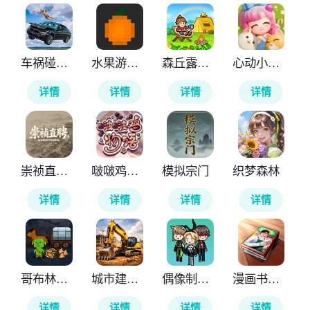
车祸碰撞模拟器3
水果游乐场国际版
森丘露营地物语
心动小镇国际服
详情
详情
详情
详情
崇祯直聘明末官场沉浮模拟器
啵啵鸡物语
模拟宗门
织梦森林
详情
详情
详情
详情
哥布林的商队
城市建筑模拟26
偶像制作人
漫画书店模拟器
详情
详情
详情
详情